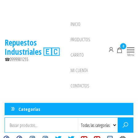
Saltar
al
contenido
INICIO
NEW
PRODUCTOS
Repuestos
0
Industriales 🇪🇨
CARRITO
Menú
☎0999981255
MI CUENTA
CONTACTOS
Categorías