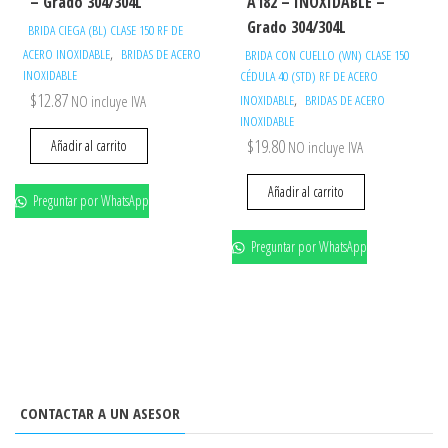
– Grado 304/304L
A182 – INOXIDABLE –
Grado 304/304L
BRIDA CIEGA (BL) CLASE 150 RF DE
,
ACERO INOXIDABLE
BRIDAS DE ACERO
BRIDA CON CUELLO (WN) CLASE 150
INOXIDABLE
CÉDULA 40 (STD) RF DE ACERO
$
12.87
,
NO incluye IVA
INOXIDABLE
BRIDAS DE ACERO
INOXIDABLE
$
19.80
Añadir al carrito
NO incluye IVA
Añadir al carrito
Preguntar por WhatsApp
Preguntar por WhatsApp
CONTACTAR A UN ASESOR