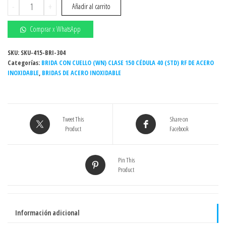
Brida
-
+
Añadir al carrito
W.N.R.F.
3/4"
Comprar x WhatsApp
150#
(con
SKU:
SKU-415-BRI-304
Categorías:
cuello)
BRIDA CON CUELLO (WN) CLASE 150 CÉDULA 40 (STD) RF DE ACERO
INOXIDABLE
,
BRIDAS DE ACERO INOXIDABLE
ASTM
A182
-
INOXIDABLE
Tweet This
Share on
-
Product
Facebook
Grado
304/304L
cantidad
Pin This
Product
Información adicional