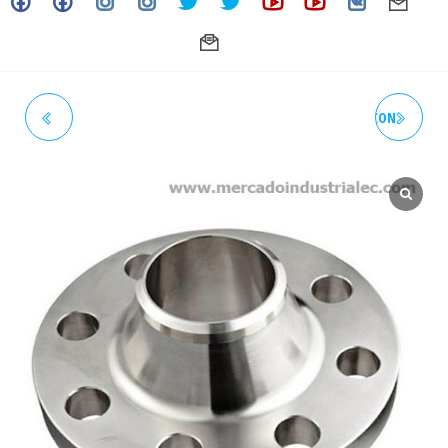
BRIDA W.N.R.F. 1/2" 150#
BRIDA W.N.R.F. 1" 150# (CON
(CON CUELLO) ASTM A182 -
CUELLO) ASTM A182 -
INOXIDABLE - GRADO
INOXIDABLE - GRADO
304/304L
304/304L