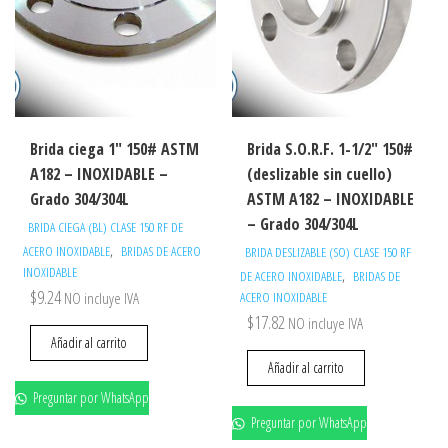
Brida ciega 1″ 150# ASTM
Brida S.O.R.F. 1-1/2″ 150#
A182 – INOXIDABLE –
(deslizable sin cuello)
Grado 304/304L
ASTM A182 – INOXIDABLE
– Grado 304/304L
BRIDA CIEGA (BL) CLASE 150 RF DE
,
ACERO INOXIDABLE
BRIDAS DE ACERO
BRIDA DESLIZABLE (SO) CLASE 150 RF
INOXIDABLE
,
DE ACERO INOXIDABLE
BRIDAS DE
$
9.24
NO incluye IVA
ACERO INOXIDABLE
$
17.82
NO incluye IVA
Añadir al carrito
Añadir al carrito
Preguntar por WhatsApp
Preguntar por WhatsApp