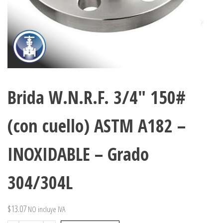
Brida W.N.R.F. 3/4″ 150#
(con cuello) ASTM A182 –
INOXIDABLE – Grado
304/304L
$
13.07
NO incluye IVA