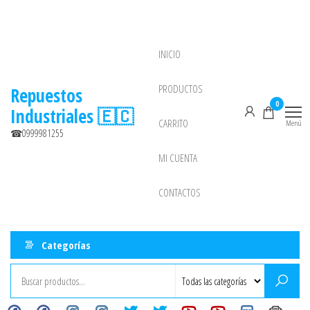
Saltar
al
contenido
INICIO
NEW
PRODUCTOS
Repuestos
0
Industriales 🇪🇨
CARRITO
Menú
☎0999981255
MI CUENTA
CONTACTOS
Categorías