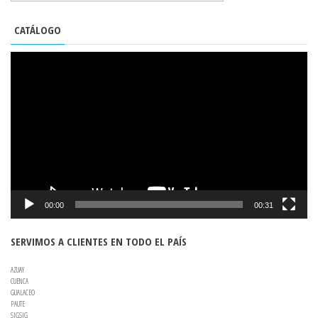
CATÁLOGO
REPRODUCTOR
DE
VÍDEO
00:00
00:31
SERVIMOS A CLIENTES EN TODO EL PAÍS
AZUAY
CUENCA
GUALACEO
PAUTE
SIGSIG