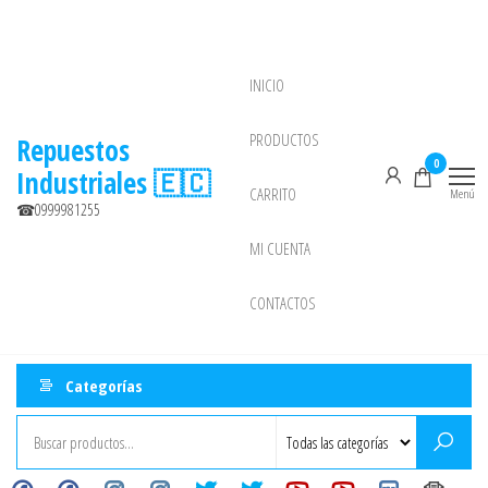
Saltar
al
contenido
INICIO
NEW
PRODUCTOS
Repuestos
0
Industriales 🇪🇨
CARRITO
Menú
☎0999981255
MI CUENTA
CONTACTOS
Categorías