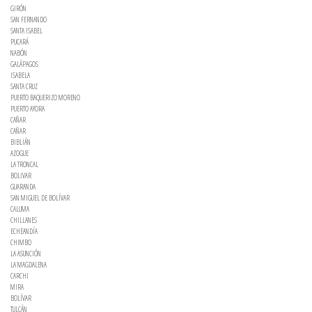
GIRÓN
SAN FERNANDO
SANTA ISABEL
PUCARÁ
NABÓN
GALÁPAGOS
ISABELA
SANTA CRUZ
PUERTO BAQUERIZO MORENO
PUERTO AYORA
CAÑAR
CAÑAR
BIBLIÁN
AZOGUE
LA TRONCAL
BOLIVAR
GUARANDA
SAN MIGUEL DE BOLÍVAR
CALUMA
CHILLANES
ECHEANDÍA
CHIMBO
LA ASUNCIÓN
LA MAGDALENA
CARCHI
MIRA
BOLÍVAR
TULCÁN