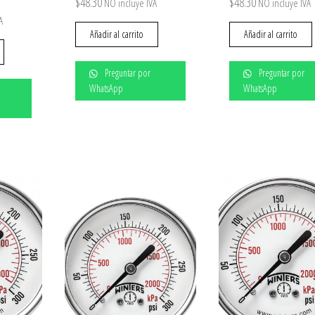
$
48.30
$
48.30
NO incluye IVA
NO incluye IVA
A
Añadir al carrito
Añadir al carrito
Preguntar por
Preguntar por
WhatsApp
WhatsApp