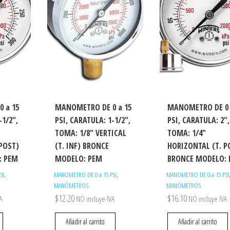
 a 15
MANOMETRO DE 0 a 15
MANOMETRO DE 0 
-1/2″,
PSI, CARATULA: 1-1/2″,
PSI, CARATULA: 2″,
TOMA: 1/8″ VERTICAL
TOMA: 1/4″
POST)
(T. INF) BRONCE
HORIZONTAL (T. P
: PEM
MODELO: PEM
BRONCE MODELO:
,
,
SI
MANOMETRO DE 0 a 15 PSI
MANOMETRO DE 0 a 15 PSI
MANÓMETROS
MANÓMETROS
$
12.20
$
16.10
A
NO incluye IVA
NO incluye IVA
Añadir al carrito
Añadir al carrito