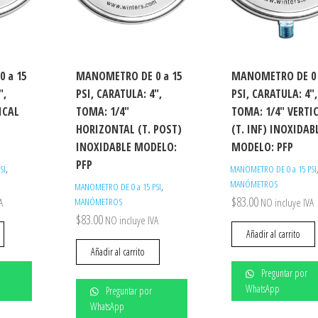
 a 15
MANOMETRO DE 0 a 15
MANOMETRO DE 0 
″,
PSI, CARATULA: 4″,
PSI, CARATULA: 4″,
ICAL
TOMA: 1/4″
TOMA: 1/4″ VERTI
HORIZONTAL (T. POST)
(T. INF) INOXIDAB
INOXIDABLE MODELO:
MODELO: PFP
PFP
,
SI
MANOMETRO DE 0 a 15 PSI
MANÓMETROS
,
MANOMETRO DE 0 a 15 PSI
$
83.00
A
MANÓMETROS
NO incluye IVA
$
83.00
NO incluye IVA
Añadir al carrito
Añadir al carrito
Preguntar por
WhatsApp
Preguntar por
WhatsApp