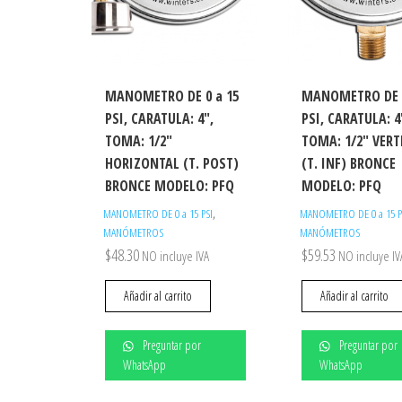
MANOMETRO DE 0 a 15
MANOMETRO DE 0
PSI, CARATULA: 4″,
PSI, CARATULA: 4
TOMA: 1/2″
TOMA: 1/2″ VERT
HORIZONTAL (T. POST)
(T. INF) BRONCE
BRONCE MODELO: PFQ
MODELO: PFQ
,
MANOMETRO DE 0 a 15 PSI
MANOMETRO DE 0 a 15 P
MANÓMETROS
MANÓMETROS
$
48.30
$
59.53
NO incluye IVA
NO incluye IV
Añadir al carrito
Añadir al carrito
Preguntar por
Preguntar por
WhatsApp
WhatsApp