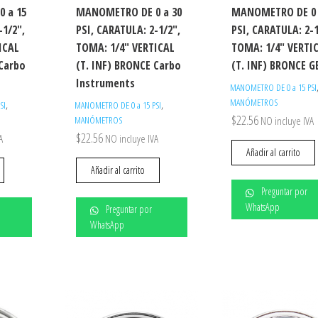
 a 15
MANOMETRO DE 0 a 30
MANOMETRO DE 0 
-1/2″,
PSI, CARATULA: 2-1/2″,
PSI, CARATULA: 2-1
ICAL
TOMA: 1/4″ VERTICAL
TOMA: 1/4″ VERTI
 Carbo
(T. INF) BRONCE Carbo
(T. INF) BRONCE G
Instruments
MANOMETRO DE 0 a 15 PSI
MANÓMETROS
,
,
SI
MANOMETRO DE 0 a 15 PSI
$
22.56
MANÓMETROS
NO incluye IVA
$
22.56
A
NO incluye IVA
Añadir al carrito
Añadir al carrito
Preguntar por
WhatsApp
Preguntar por
WhatsApp