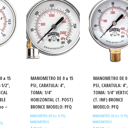
 a 15
MANOMETRO DE 0 a 15
MANOMETRO DE 0 
-1/2″,
PSI, CARATULA: 4″,
PSI, CARATULA: 4″,
ICAL
TOMA: 1/4″
TOMA: 1/4″ VERTI
BLE
HORIZONTAL (T. POST)
(T. INF) BRONCE
bo –
BRONCE MODELO: PFQ
MODELO: PFQ
,
MANOMETRO DE 0 a 15 PSI
MANOMETRO DE 0 a 15 PSI
MANÓMETROS
MANÓMETROS
,
SI