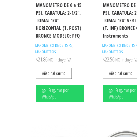
MANOMETRO DE 0 a 15
MANOMETRO DE 0
PSI, CARATULA: 2-1/2″,
PSI, CARATULA: 2
TOMA: 1/4″
TOMA: 1/4″ VERT
HORIZONTAL (T. POST)
(T. INF) BRONCE
BRONCE MODELO: PFQ
Instruments
,
MANOMETRO DE 0 a 15 PSI
MANOMETRO DE 0 a 15 P
MANÓMETROS
MANÓMETROS
$
21.86
$
22.56
NO incluye IVA
NO incluye IV
Añadir al carrito
Añadir al carrito
Preguntar por
Preguntar por
WhatsApp
WhatsApp