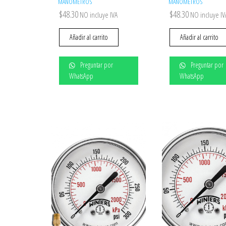
MANÓMETROS
MANÓMETROS
$
48.30
$
48.30
NO incluye IVA
NO incluye IV
Añadir al carrito
Añadir al carrito
Preguntar por
Preguntar por
WhatsApp
WhatsApp