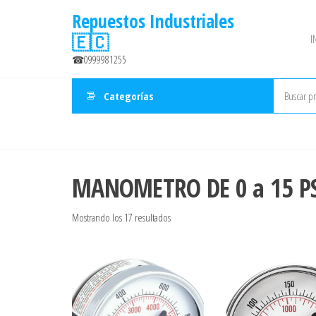
Saltar
Repuestos Industriales
al
🇪🇨
I
contenido
☎0999981255
Categorías
MANOMETRO DE 0 a 15 P
Ordenado
Mostrando los 17 resultados
por
precio:
bajo
a
alto