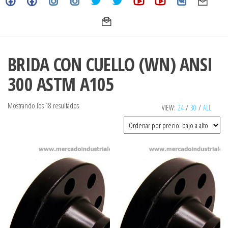
BRIDA CON CUELLO (WN) ANSI
300 ASTM A105
Ordenado
Mostrando los 18 resultados
VIEW:
24
/
30
/
ALL
por
precio:
bajo
a
alto