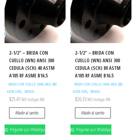
2-1/2″ – BRIDA CON
2-1/2″ – BRIDA CON
CUELLO (WN) ANSI 300
CUELLO (WN) ANSI 300
CEDULA (SCH) 40 ASTM
CEDULA (SCH) 80 ASTM
A105 RF ASME B16.5
A105 RF ASME B16.5
BRIDA CON CUELLO (WN) ANSI 300
BRIDA CON CUELLO (WN) ANSI 300
,
,
ASTM A105
BRIDAS
ASTM A105
BRIDAS
$
25.41
$
26.33
NO incluye IVA
NO incluye IVA
Añadir al carrito
Añadir al carrito
Preguntar por WhatsApp
Preguntar por WhatsApp