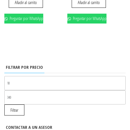
Añadir al carrito
Añadir al carrito
Preguntar por WhatsApp
Preguntar por WhatsApp
FILTRAR POR PRECIO
PR
MÍ
PR
MÁ
Filtrar
CONTACTAR A UN ASESOR