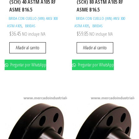
(SCH) 40 ASTM A105 RF
(SCH) 80 ASTM A105 RF
ASME B16.5
ASME B16.5
BRIDA CON CUELLO (WN) ANSI 300
BRIDA CON CUELLO (WN) ANSI 300
,
,
ASTM A105
BRIDAS
ASTM A105
BRIDAS
$
36.45
$
59.85
NO incluye IVA
NO incluye IVA
Añadir al carrito
Añadir al carrito
Preguntar por WhatsApp
Preguntar por WhatsApp