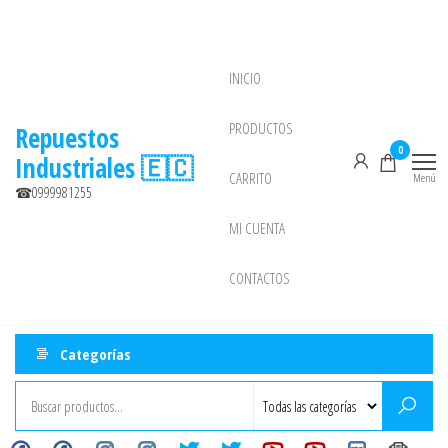
Saltar
al
contenido
INICIO
NEW
PRODUCTOS
Repuestos
0
Industriales 🇪🇨
CARRITO
Menú
☎0999981255
MI CUENTA
CONTACTOS
Categorías