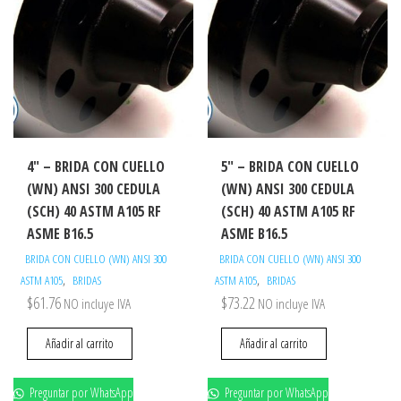
4″ – BRIDA CON CUELLO
5″ – BRIDA CON CUELLO
(WN) ANSI 300 CEDULA
(WN) ANSI 300 CEDULA
(SCH) 40 ASTM A105 RF
(SCH) 40 ASTM A105 RF
ASME B16.5
ASME B16.5
BRIDA CON CUELLO (WN) ANSI 300
BRIDA CON CUELLO (WN) ANSI 300
,
,
ASTM A105
BRIDAS
ASTM A105
BRIDAS
$
61.76
$
73.22
NO incluye IVA
NO incluye IVA
Añadir al carrito
Añadir al carrito
Preguntar por WhatsApp
Preguntar por WhatsApp