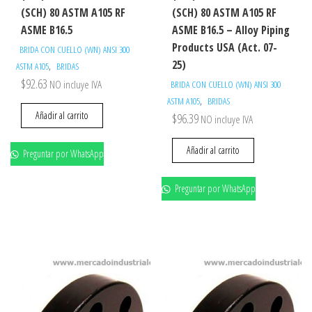
(SCH) 80 ASTM A105 RF
(SCH) 80 ASTM A105 RF
ASME B16.5
ASME B16.5 – Alloy Piping
Products USA (Act. 07-
BRIDA CON CUELLO (WN) ANSI 300
25)
,
ASTM A105
BRIDAS
$
92.63
NO incluye IVA
BRIDA CON CUELLO (WN) ANSI 300
,
ASTM A105
BRIDAS
Añadir al carrito
$
96.39
NO incluye IVA
Añadir al carrito
Preguntar por WhatsApp
Preguntar por WhatsApp