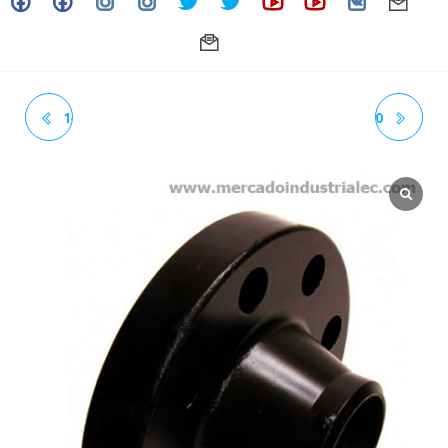
1-1/2" - BRIDA CON CUELLO
2-1/2" - BRIDA CON CUELLO
(WN) ANSI 300 CEDULA (SCH)
(WN) ANSI 300 CEDULA (SCH)
80 ASTM A105 RF ASME B16.5
80 ASTM A105 RF ASME B16.5