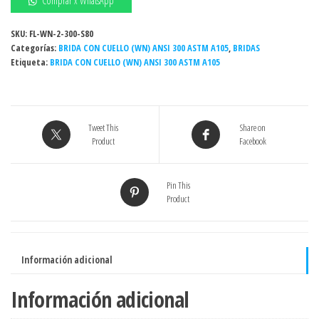
Comprar x WhatsApp
CON
CUELLO
SKU:
FL-WN-2-300-S80
Categorías:
(WN)
BRIDA CON CUELLO (WN) ANSI 300 ASTM A105
,
BRIDAS
Etiqueta:
BRIDA CON CUELLO (WN) ANSI 300 ASTM A105
ANSI
300
CEDULA
(SCH)
Tweet This
Share on
80
Product
Facebook
ASTM
A105
RF
Pin This
Product
ASME
B16.5
cantidad
Información adicional
Información adicional