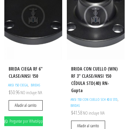
BRIDA CIEGA RF 6″
BRIDA CON CUELLO (WN)
CLASE/ANSI 150
RF 3″ CLASE/ANSI 150
CÉDULA STD(40) RN-
,
ANSI 150 CIEGA
BRIDAS
Gupta
$
50.96
NO incluye IVA
,
ANSI 150 CON CUELLO SCH 40 & STD
Añadir al carrito
BRIDAS
$
41.58
NO incluye IVA
Preguntar por WhatsApp
Añadir al carrito