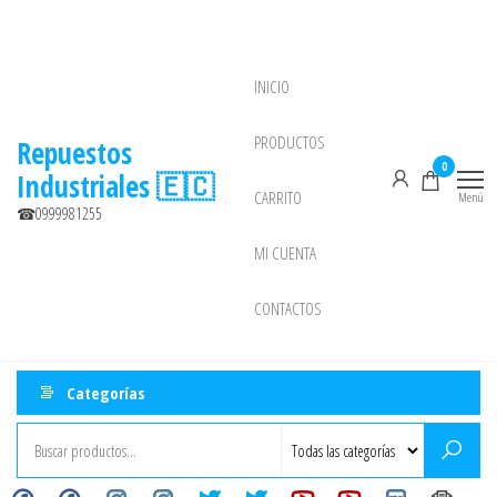
Saltar
al
contenido
INICIO
NEW
PRODUCTOS
Repuestos
0
Industriales 🇪🇨
CARRITO
Menú
☎0999981255
MI CUENTA
CONTACTOS
Categorías