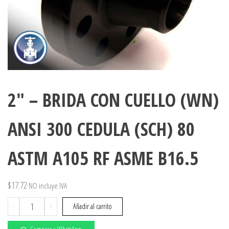
2″ – BRIDA CON CUELLO (WN)
ANSI 300 CEDULA (SCH) 80
ASTM A105 RF ASME B16.5
$
17.72
NO incluye IVA
2"
-
+
Añadir al carrito
-
BRIDA