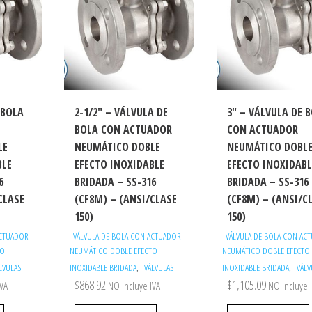
 BOLA
2-1/2″ – VÁLVULA DE
3″ – VÁLVULA DE 
BOLA CON ACTUADOR
CON ACTUADOR
LE
NEUMÁTICO DOBLE
NEUMÁTICO DOBL
BLE
EFECTO INOXIDABLE
EFECTO INOXIDABL
6
BRIDADA – SS-316
BRIDADA – SS-316
CLASE
(CF8M) – (ANSI/CLASE
(CF8M) – (ANSI/C
150)
150)
ACTUADOR
VÁLVULA DE BOLA CON ACTUADOR
VÁLVULA DE BOLA CON AC
TO
NEUMÁTICO DOBLE EFECTO
NEUMÁTICO DOBLE EFECTO
,
,
LVULAS
INOXIDABLE BRIDADA
VÁLVULAS
INOXIDABLE BRIDADA
VÁLV
$
868.92
$
1,105.09
IVA
NO incluye IVA
NO incluye 