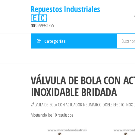
Saltar
Repuestos Industriales
al
🇪🇨
I
contenido
☎0999981255
Categorías
VÁLVULA DE BOLA CON A
INOXIDABLE BRIDADA
VÁLVULA DE BOLA CON ACTUADOR NEUMÁTICO DOBLE EFECTO INOXI
Ordenado
Mostrando los 10 resultados
por
precio: