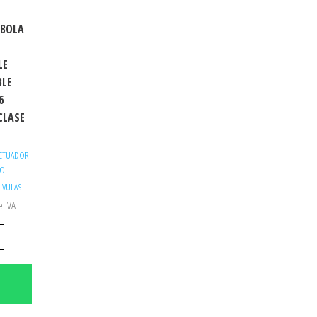
 BOLA
LE
BLE
6
CLASE
ACTUADOR
TO
LVULAS
e IVA