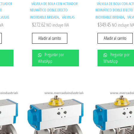
ACTUADOR
VÁLVULA DE BOLA CON ACTUADOR
VÁLVULA DE BOLA CON AC
TO
NEUMÁTICO DOBLE EFECTO
NEUMÁTICO DOBLE EFECTO
,
,
LVULAS
INOXIDABLE BRIDADA
VÁLVULAS
INOXIDABLE BRIDADA
VÁLV
$
272.62
$
349.45
IVA
NO incluye IVA
NO incluye IV
Añadir al carrito
Añadir al carrito
Preguntar por
Preguntar por
WhatsApp
WhatsApp