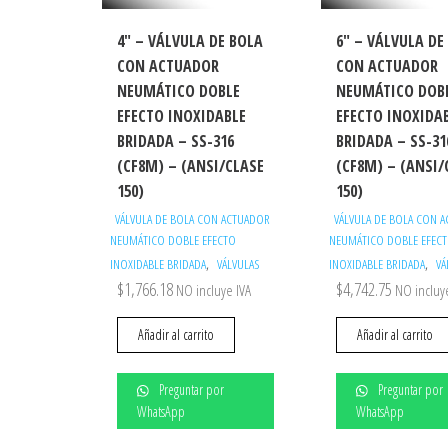
4″ – VÁLVULA DE BOLA
6″ – VÁLVULA DE
CON ACTUADOR
CON ACTUADOR
NEUMÁTICO DOBLE
NEUMÁTICO DOB
EFECTO INOXIDABLE
EFECTO INOXIDA
BRIDADA – SS-316
BRIDADA – SS-31
(CF8M) – (ANSI/CLASE
(CF8M) – (ANSI/
150)
150)
VÁLVULA DE BOLA CON ACTUADOR
VÁLVULA DE BOLA CON 
NEUMÁTICO DOBLE EFECTO
NEUMÁTICO DOBLE EFEC
,
,
INOXIDABLE BRIDADA
VÁLVULAS
INOXIDABLE BRIDADA
VÁ
$
1,766.18
$
4,742.75
NO incluye IVA
NO incluy
Añadir al carrito
Añadir al carrito
Preguntar por
Preguntar por
WhatsApp
WhatsApp