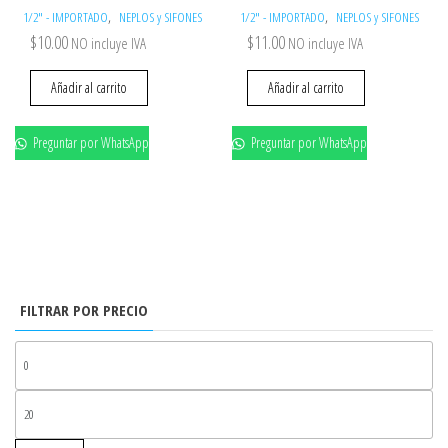
,
,
1/2" - IMPORTADO
NEPLOS y SIFONES
1/2" - IMPORTADO
NEPLOS y SIFONES
$
10.00
$
11.00
NO incluye IVA
NO incluye IVA
Añadir al carrito
Añadir al carrito
Preguntar por WhatsApp
Preguntar por WhatsApp
FILTRAR POR PRECIO
PR
MÍ
PR
MÁ