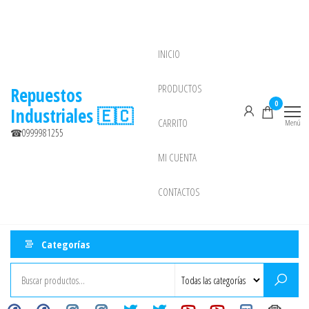
Saltar
al
contenido
INICIO
NEW
PRODUCTOS
Repuestos
0
Industriales 🇪🇨
CARRITO
Menú
☎0999981255
MI CUENTA
CONTACTOS
Categorías