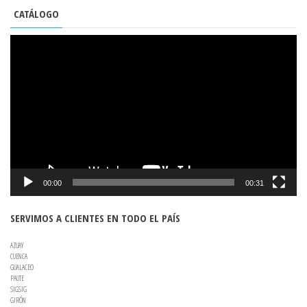
CATÁLOGO
REPRODUCTOR
DE
VÍDEO
00:00
00:31
SERVIMOS A CLIENTES EN TODO EL PAÍS
AZUAY
CUENCA
GUALACEO
PAUTE
SIGSIG
GIRÓN