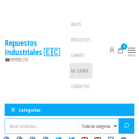
Saltar
al
contenido
INICIO
NEW
PRODUCTOS
Repuestos
0
Industriales 🇪🇨
CARRITO
Menú
☎0999981255
MI CUENTA
CONTACTOS
Categorías