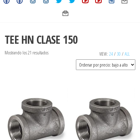
TEE HN CLASE 150
Ordenado
Mostrando los 21 resultados
VIEW:
24
/
30
/
ALL
por
precio:
bajo
a
alto