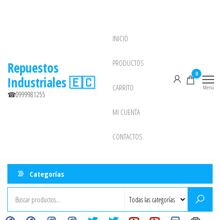
Saltar
al
contenido
INICIO
NEW
PRODUCTOS
Repuestos
0
Industriales 🇪🇨
CARRITO
Menú
☎0999981255
MI CUENTA
CONTACTOS
Categorías