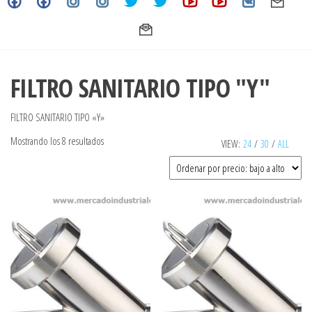
FILTRO SANITARIO TIPO "Y"
FILTRO SANITARIO TIPO «Y»
Ordenado
Mostrando los 8 resultados
VIEW:
24
/
30
/
ALL
por
precio:
bajo
a
alto