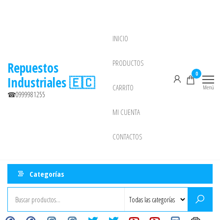
Saltar
al
contenido
INICIO
NEW
PRODUCTOS
Repuestos
0
Industriales 🇪🇨
CARRITO
Menú
☎0999981255
MI CUENTA
CONTACTOS
Categorías