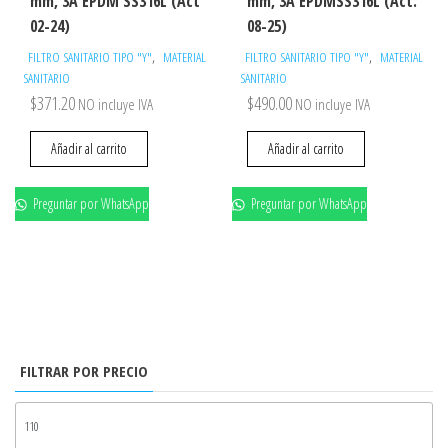
mm, 3A EPDM SS316L (Act
mm, 3A EPDMSS316L (Act.
02-24)
08-25)
,
,
FILTRO SANITARIO TIPO "Y"
MATERIAL
FILTRO SANITARIO TIPO "Y"
MATERIAL
SANITARIO
SANITARIO
$
371.20
$
490.00
NO incluye IVA
NO incluye IVA
Añadir al carrito
Añadir al carrito
Preguntar por WhatsApp
Preguntar por WhatsApp
FILTRAR POR PRECIO
PR
MÍ