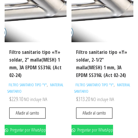
Filtro sanitario tipo «Y»
Filtro sanitario tipo «Y»
soldar, 2″ malla(MESH) 1
soldar, 2-1/2″
mm, 3A EPDM SS316L (Act
malla(MESH) 1 mm, 3A
02-24)
EPDM SS316L (Act 02-24)
,
,
FILTRO SANITARIO TIPO "Y"
MATERIAL
FILTRO SANITARIO TIPO "Y"
MATERIAL
SANITARIO
SANITARIO
$
229.10
$
313.20
NO incluye IVA
NO incluye IVA
Añadir al carrito
Añadir al carrito
Preguntar por WhatsApp
Preguntar por WhatsApp