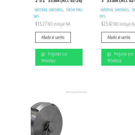
2 1/2″ SS304 (Act 02-24)
3″ SS304 (Act 02
,
,
MATERIAL SANITARIO
TAPÓN PARA
MATERIAL SANITARIO
T
SMS
SMS
$
13.27
$
23.42
NO incluye IVA
NO incluye IV
Añadir al carrito
Añadir al carrito
Preguntar por
Preguntar por
WhatsApp
WhatsApp