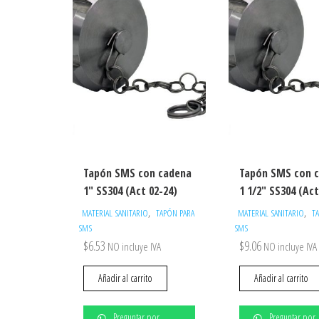
alto
Tapón SMS con cadena
Tapón SMS con 
1″ SS304 (Act 02-24)
1 1/2″ SS304 (Act
,
,
MATERIAL SANITARIO
TAPÓN PARA
MATERIAL SANITARIO
T
SMS
SMS
$
6.53
$
9.06
NO incluye IVA
NO incluye IVA
Añadir al carrito
Añadir al carrito
Preguntar por
Preguntar por