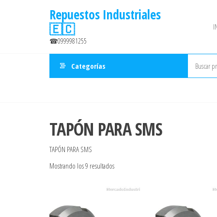
Saltar
Repuestos Industriales
al
🇪🇨
I
contenido
☎0999981255
Categorías
TAPÓN PARA SMS
TAPÓN PARA SMS
Ordenado
Mostrando los 9 resultados
por
precio:
bajo
a