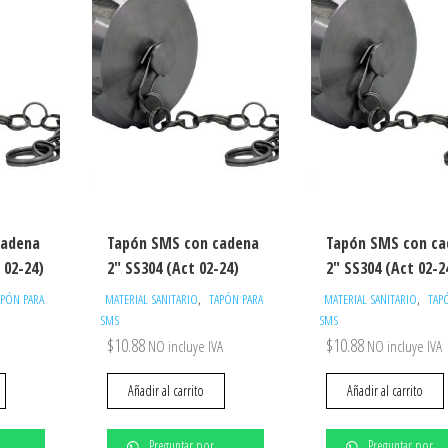
cadena
Tapón SMS con cadena
Tapón SMS con ca
 02-24)
2″ SS304 (Act 02-24)
2″ SS304 (Act 02-2
,
,
APÓN PARA
MATERIAL SANITARIO
TAPÓN PARA
MATERIAL SANITARIO
TAP
SMS
SMS
$
10.88
$
10.88
NO incluye IVA
NO incluye IVA
Añadir al carrito
Añadir al carrito
Preguntar por
Preguntar por