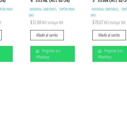
-24)
4″ SS316L (Act 02-24)
5″ SS304 (Act 02-2
,
,
APÓN PARA
MATERIAL SANITARIO
TAPÓN PARA
MATERIAL SANITARIO
TAP
SMS
SMS
$
32.84
$
78.07
A
NO incluye IVA
NO incluye IVA
Añadir al carrito
Añadir al carrito
Preguntar por
Preguntar por
WhatsApp
WhatsApp