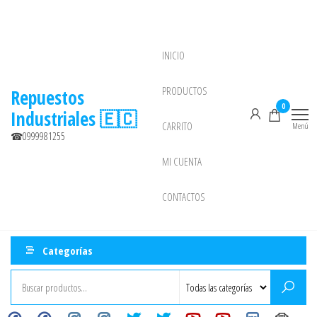
Saltar
al
contenido
INICIO
NEW
PRODUCTOS
Repuestos
0
Industriales 🇪🇨
CARRITO
Menú
☎0999981255
MI CUENTA
CONTACTOS
Categorías