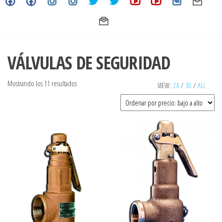
VÁLVULAS DE SEGURIDAD
Ordenado
Mostrando los 11 resultados
VIEW:
24
/
30
/
ALL
por
precio:
bajo
a
alto