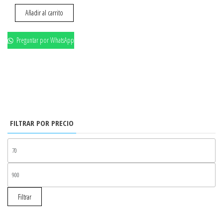
Añadir al carrito
Preguntar por WhatsApp
FILTRAR POR PRECIO
PR
MÍ
PR
MÁ
Filtrar