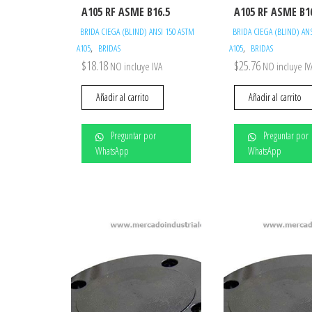
A105 RF ASME B16.5
A105 RF ASME B1
BRIDA CIEGA (BLIND) ANSI 150 ASTM
BRIDA CIEGA (BLIND) AN
,
,
A105
BRIDAS
A105
BRIDAS
$
18.18
$
25.76
NO incluye IVA
NO incluye IV
Añadir al carrito
Añadir al carrito
Preguntar por
Preguntar por
WhatsApp
WhatsApp