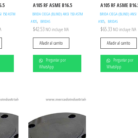
6.5
A105 RF ASME B16.5
A105 RF ASME B16.
SI 150 ASTM
BRIDA CIEGA (BLIND) ANSI 150 ASTM
BRIDA CIEGA (BLIND) ANSI
,
,
A105
BRIDAS
A105
BRIDAS
$
42.53
$
65.33
A
NO incluye IVA
NO incluye IVA
Añadir al carrito
Añadir al carrito
Preguntar por
Preguntar por
WhatsApp
WhatsApp