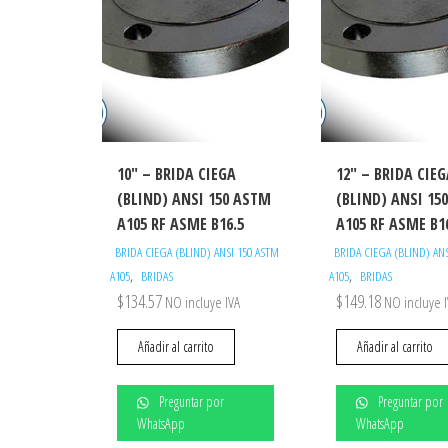
10″ – BRIDA CIEGA
12″ – BRIDA CIE
(BLIND) ANSI 150 ASTM
(BLIND) ANSI 15
A105 RF ASME B16.5
A105 RF ASME B1
BRIDA CIEGA (BLIND) ANSI 150 ASTM
BRIDA CIEGA (BLIND) AN
,
,
A105
BRIDAS
A105
BRIDAS
$
134.57
$
149.18
NO incluye IVA
NO incluye 
Añadir al carrito
Añadir al carrito
Preguntar por
Preguntar por
WhatsApp
WhatsApp