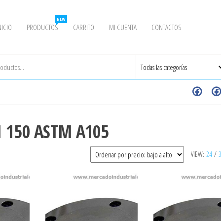
NEW
NICIO
PRODUCTOS
CARRITO
MI CUENTA
CONTACTOS
I 150 ASTM A105
VIEW:
24
/