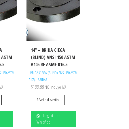
GA
14″ – BRIDA CIEGA
0 ASTM
(BLIND) ANSI 150 ASTM
6.5
A105 RF ASME B16.5
SI 150 ASTM
BRIDA CIEGA (BLIND) ANSI 150 ASTM
,
A105
BRIDAS
$
199.88
IVA
NO incluye IVA
Añadir al carrito
Preguntar por
WhatsApp