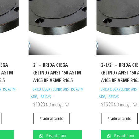
IEGA
2″ – BRIDA CIEGA
2-1/2″ – BRIDA CI
0 ASTM
(BLIND) ANSI 150 ASTM
(BLIND) ANSI 150
6.5
A105 RF ASME B16.5
A105 RF ASME B16.
SI 150 ASTM
BRIDA CIEGA (BLIND) ANSI 150 ASTM
BRIDA CIEGA (BLIND) ANSI
,
,
A105
BRIDAS
A105
BRIDAS
$
10.23
$
16.20
NO incluye IVA
NO incluye IVA
Añadir al carrito
Añadir al carrito
Preguntar por
Preguntar por