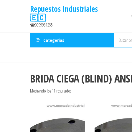
Saltar
Repuestos Industriales
al
🇪🇨
I
contenido
☎0999981255
Categorías
BRIDA CIEGA (BLIND) ANS
Ordenado
Mostrando los 11 resultados
por
precio:
bajo
a
alto