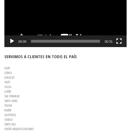
00:00
00:31
SERVIMOS A CLIENTES EN TODO EL PAÍS
AZUAY
CUENCA
GUALACEO
PAUTE
SIGSIG
GIRÓN
SAN FERNANDO
SANTA ISABEL
PUCARÁ
NABÓN
GALÁPAGOS
ISABELA
SANTA CRUZ
PUERTO BAQUERIZO MORENO