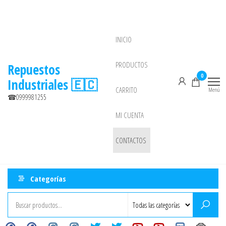
Saltar
al
contenido
INICIO
NEW
PRODUCTOS
Repuestos
0
Industriales 🇪🇨
CARRITO
Menú
☎0999981255
MI CUENTA
CONTACTOS
Categorías