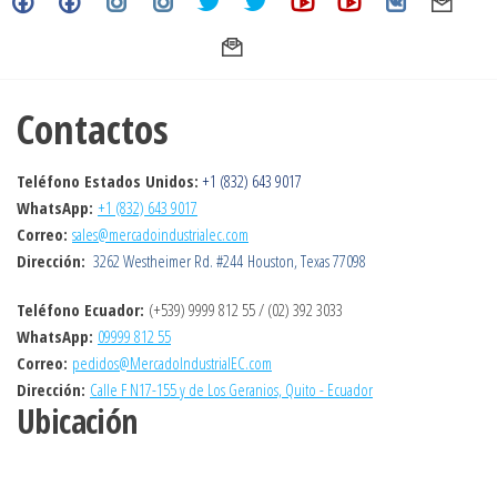
Contactos
Teléfono Estados Unidos:
+1 (832) 643 9017
WhatsApp:
+1 (832) 643 9017
Correo:
sales@mercadoindustrialec.com
Dirección:
3262 Westheimer Rd.
#244
Houston, Texas 77098
Teléfono Ecuador:
(+539) 9999 812 55 / (02) 392 3033
WhatsApp:
09999 812 55
Correo:
pedidos@MercadoIndustrialEC.com
Dirección:
Calle F N17-155 y de Los Geranios, Quito - Ecuador
Ubicación