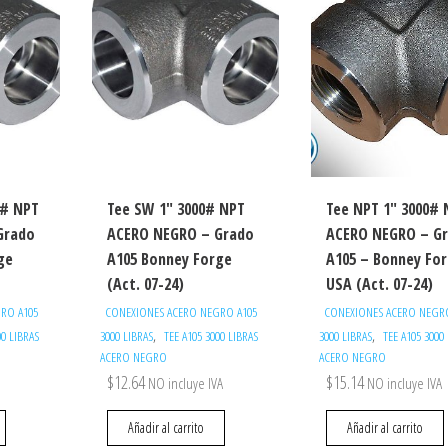
0# NPT
Tee SW 1″ 3000# NPT
Tee NPT 1″ 3000# 
Grado
ACERO NEGRO – Grado
ACERO NEGRO – G
ge
A105 Bonney Forge
A105 – Bonney Fo
(Act. 07-24)
USA (Act. 07-24)
RO A105
CONEXIONES ACERO NEGRO A105
CONEXIONES ACERO NEGR
,
,
00 LIBRAS
3000 LIBRAS
TEE A105 3000 LIBRAS
3000 LIBRAS
TEE A105 3000
ACERO NEGRO
ACERO NEGRO
$
12.64
$
15.14
NO incluye IVA
NO incluye IVA
Añadir al carrito
Añadir al carrito