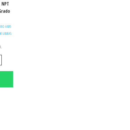
# NPT
Grado
RO A105
00 LIBRAS
A