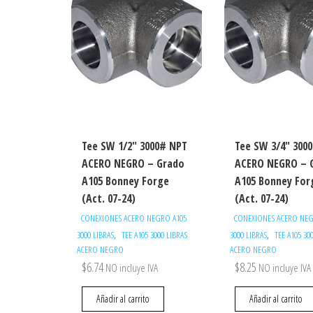
Tee SW 1/2″ 3000# NPT
Tee SW 3/4″ 300
ACERO NEGRO – Grado
ACERO NEGRO – 
A105 Bonney Forge
A105 Bonney For
(Act. 07-24)
(Act. 07-24)
CONEXIONES ACERO NEGRO A105
CONEXIONES ACERO NEG
,
,
3000 LIBRAS
TEE A105 3000 LIBRAS
3000 LIBRAS
TEE A105 30
ACERO NEGRO
ACERO NEGRO
$
6.74
$
8.25
NO incluye IVA
NO incluye IVA
Añadir al carrito
Añadir al carrito