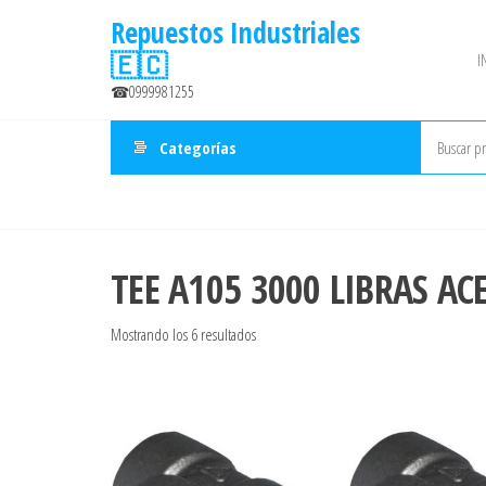
Saltar
Repuestos Industriales
al
🇪🇨
I
contenido
☎0999981255
Categorías
TEE A105 3000 LIBRAS A
Ordenado
Mostrando los 6 resultados
por
precio:
bajo
a
alto