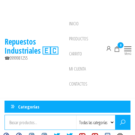
Saltar
al
contenido
INICIO
NEW
PRODUCTOS
Repuestos
0
Industriales 🇪🇨
CARRITO
Menú
☎0999981255
MI CUENTA
CONTACTOS
Categorías