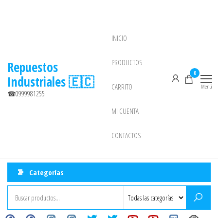
Saltar
al
contenido
INICIO
NEW
PRODUCTOS
Repuestos
0
Industriales 🇪🇨
CARRITO
Menú
☎0999981255
MI CUENTA
CONTACTOS
Categorías