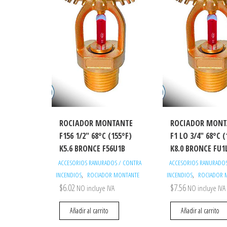
alto
ROCIADOR MONTANTE
ROCIADOR MONT
F156 1/2″ 68°C (155°F)
F1 LO 3/4″ 68°C (
K5.6 BRONCE F56U1B
K8.0 BRONCE FU1
ACCESORIOS RANURADOS / CONTRA
ACCESORIOS RANURADOS
,
,
INCENDIOS
ROCIADOR MONTANTE
INCENDIOS
ROCIADOR 
$
6.02
$
7.56
NO incluye IVA
NO incluye IVA
Añadir al carrito
Añadir al carrito