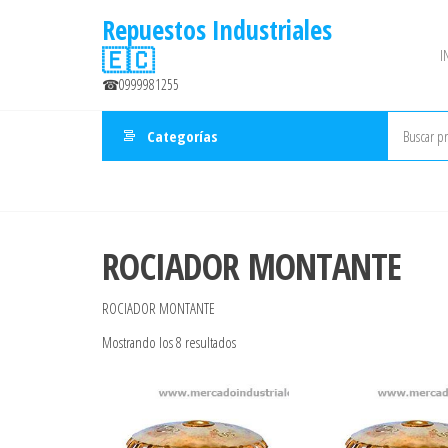
Saltar
Repuestos Industriales
al
🇪🇨
I
contenido
☎0999981255
Categorías
ROCIADOR MONTANTE
ROCIADOR MONTANTE
Ordenado
Mostrando los 8 resultados
por
precio:
bajo
a