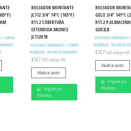
ANTE
ROCIADOR MONTANTE
ROCIADOR MONTA
165°F)
JL112 3/4″ 74°C (165°F)
GXLO 3/4″ 141°C (
NAM
K11.2 COBERTURA
K11.2 P.ALMACEN
EXTENDIDA BRONCE
GUX3LB
JL112U1B
 / CONTRA
ACCESORIOS RANURADOS 
,
MONTANTE
INCENDIOS
ROCIADOR MO
ACCESORIOS RANURADOS / CONTRA
$
18.71
,
A
INCENDIOS
ROCIADOR MONTANTE
NO incluye IVA
$
18.21
NO incluye IVA
Añadir al carrito
Añadir al carrito
Preguntar por
WhatsApp
Preguntar por
WhatsApp