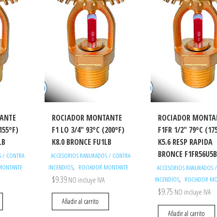
ANTE
ROCIADOR MONTANTE
ROCIADOR MONTA
155°F)
F1 LO 3/4″ 93°C (200°F)
F1FR 1/2″ 79°C (17
LB
K8.0 BRONCE FU1LB
K5.6 RESP RAPIDA
BRONCE F1FR56U5
 / CONTRA
ACCESORIOS RANURADOS / CONTRA
,
MONTANTE
INCENDIOS
ROCIADOR MONTANTE
ACCESORIOS RANURADOS 
$
9.39
,
NO incluye IVA
INCENDIOS
ROCIADOR MO
$
9.75
NO incluye IVA
Añadir al carrito
Añadir al carrito