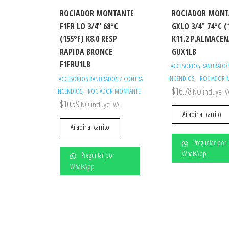
ROCIADOR MONTANTE
ROCIADOR MONT
F1FR LO 3/4″ 68°C
GXLO 3/4″ 74°C (
(155°F) K8.0 RESP
K11.2 P.ALMACE
RAPIDA BRONCE
GUX1LB
F1FRU1LB
ACCESORIOS RANURADOS
,
INCENDIOS
ROCIADOR 
ACCESORIOS RANURADOS / CONTRA
$
16.78
,
INCENDIOS
ROCIADOR MONTANTE
NO incluye IV
$
10.59
NO incluye IVA
Añadir al carrito
Añadir al carrito
Preguntar por
WhatsApp
Preguntar por
WhatsApp