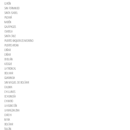
GIRÓN
SAN FERNANDO
SANTA ISABEL
PUCARÁ
NABÓN
GALÁPAGOS
ISABELA
SANTA CRUZ
PUERTO BAQUERIZO MORENO
PUERTO AYORA
CAÑAR
CAÑAR
BIBLIÁN
AZOGUE
LA TRONCAL
BOLIVAR
GUARANDA
SAN MIGUEL DE BOLÍVAR
CALUMA
CHILLANES
ECHEANDÍA
CHIMBO
LA ASUNCIÓN
LA MAGDALENA
CARCHI
MIRA
BOLÍVAR
TULCÁN