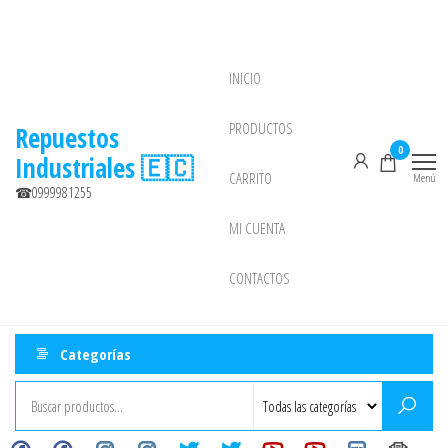
Saltar
al
contenido
INICIO
NEW
PRODUCTOS
Repuestos
0
Industriales 🇪🇨
CARRITO
Menú
☎0999981255
MI CUENTA
CONTACTOS
Categorías