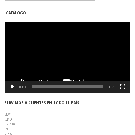
CATÁLOGO
REPRODUCTOR
DE
VÍDEO
00:00
00:31
SERVIMOS A CLIENTES EN TODO EL PAÍS
AZUAY
CUENCA
GUALACEO
PAUTE
SIGSIG