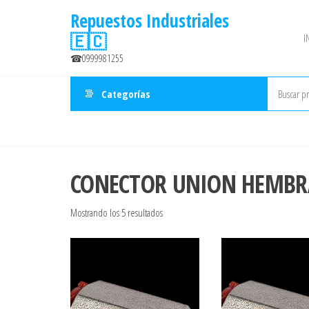
Saltar
Repuestos Industriales
al
🇪🇨
I
contenido
☎0999981255
Categorías
CONECTOR UNION HEMBR
Ordenado
Mostrando los 5 resultados
por
precio:
bajo
a
alto