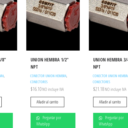
/8″
UNION HEMBRA 1/2″
UNION HEMBRA 3/
NPT
NPT
,
,
BRA
CONECTOR UNION HEMBRA
CONECTOR UNION HEMBR
CONECTORES
CONECTORES
$
16.10
$
21.18
NO incluye IVA
NO incluye IVA
Añadir al carrito
Añadir al carrito
Preguntar por
Preguntar por
WhatsApp
WhatsApp