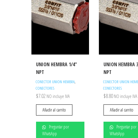
UNION HEMBRA 1/4″
UNION HEMBRA 3
NPT
NPT
,
CONECTOR UNION HEMBRA
CONECTOR UNION HEM
CONECTORES
CONECTORES
$
7.02
$
8.80
NO incluye IVA
NO incluye IVA
Añadir al carrito
Añadir al carrito
Preguntar por
Preguntar por
WhatsApp
WhatsApp