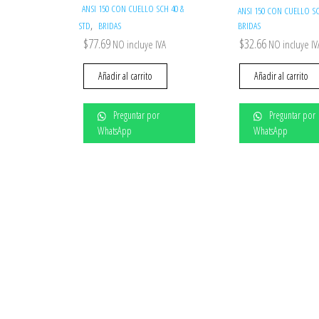
ANSI 150 CON CUELLO SCH 40 &
ANSI 150 CON CUELLO S
,
STD
BRIDAS
BRIDAS
$
77.69
$
32.66
NO incluye IVA
NO incluye IV
Añadir al carrito
Añadir al carrito
Preguntar por
Preguntar por
WhatsApp
WhatsApp