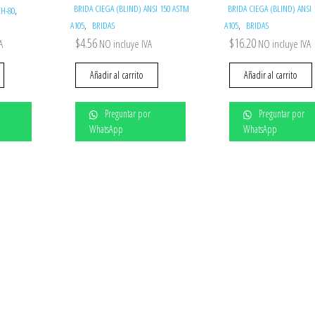
BRIDA CIEGA (BLIND) ANSI 150 ASTM
BRIDA CIEGA (BLIND) ANSI
,
CH-80
,
,
A105
BRIDAS
A105
BRIDAS
$
4.56
$
16.20
A
NO incluye IVA
NO incluye IVA
Añadir al carrito
Añadir al carrito
Preguntar por
Preguntar por
WhatsApp
WhatsApp