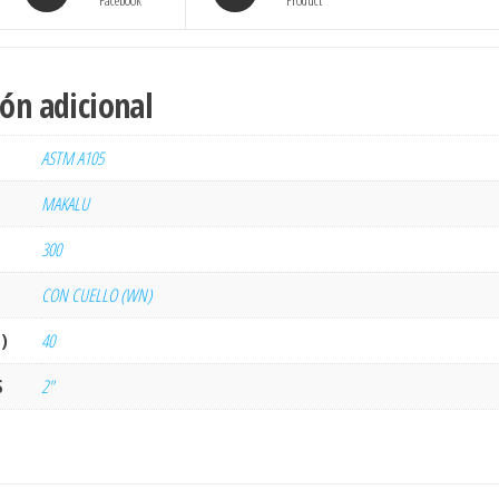
Facebook
Product
ón adicional
ASTM A105
MAKALU
300
CON CUELLO (WN)
)
40
S
2"