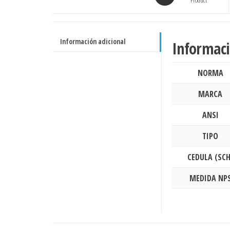
ASTM
Product
A105
RF
ASME
Información adicional
Informaci
B16.5
cantidad
NORMA
MARCA
ANSI
TIPO
CEDULA (SCH
MEDIDA NP