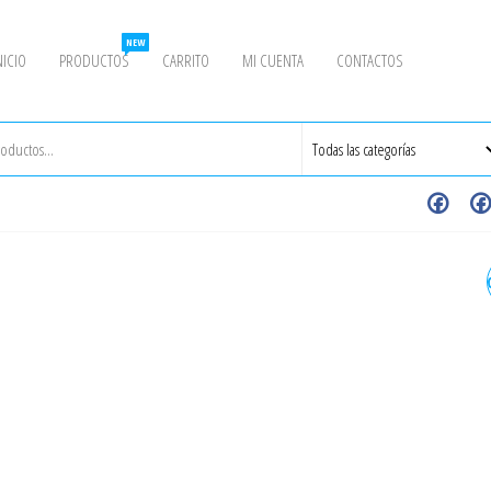
NEW
NICIO
PRODUCTOS
CARRITO
MI CUENTA
CONTACTOS
2-1/2" - BRIDA CON CUELL
(WN) ANSI 300 CEDULA (SC
40 ASTM A105 RF ASME B16