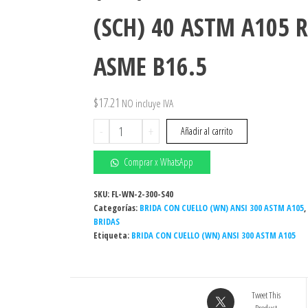
(SCH) 40 ASTM A105 R
ASME B16.5
$
17.21
NO incluye IVA
2"
-
+
Añadir al carrito
-
BRIDA
Comprar x WhatsApp
CON
CUELLO
SKU:
FL-WN-2-300-S40
Categorías:
(WN)
BRIDA CON CUELLO (WN) ANSI 300 ASTM A105
,
BRIDAS
ANSI
Etiqueta:
BRIDA CON CUELLO (WN) ANSI 300 ASTM A105
300
CEDULA
(SCH)
40
Tweet This