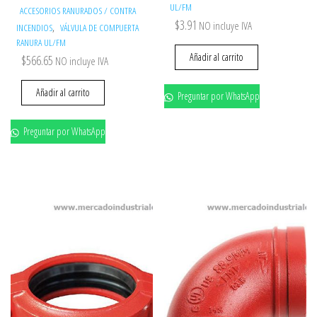
UL/FM
ACCESORIOS RANURADOS / CONTRA
$
3.91
NO incluye IVA
,
INCENDIOS
VÁLVULA DE COMPUERTA
RANURA UL/FM
Añadir al carrito
$
566.65
NO incluye IVA
Añadir al carrito
Preguntar por WhatsApp
Preguntar por WhatsApp