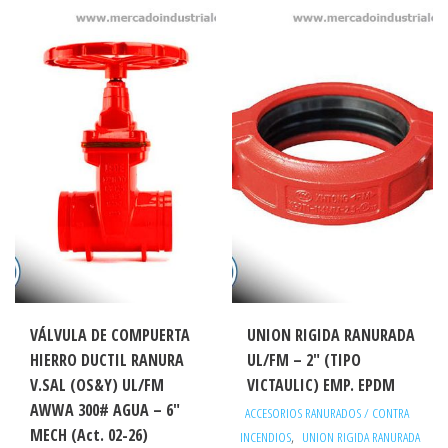
VÁLVULA DE COMPUERTA
UNION RIGIDA RANURADA
HIERRO DUCTIL RANURA
UL/FM – 2″ (TIPO
V.SAL (OS&Y) UL/FM
VICTAULIC) EMP. EPDM
AWWA 300# AGUA – 6″
ACCESORIOS RANURADOS / CONTRA
MECH (Act. 02-26)
,
INCENDIOS
UNION RIGIDA RANURADA