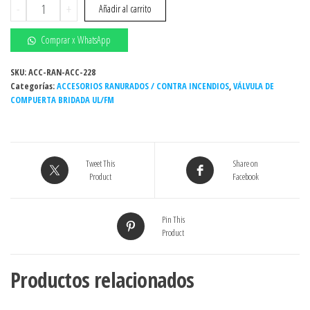
VÁLVULA
-
+
Añadir al carrito
DE
COMPUERTA
Comprar x WhatsApp
HIERRO
DÚCTIL
SKU:
ACC-RAN-ACC-228
Categorías:
BRID
ACCESORIOS RANURADOS / CONTRA INCENDIOS
,
VÁLVULA DE
COMPUERTA BRIDADA UL/FM
V.SAL
(OS&Y)
UL/FM
AWWA
Tweet This
Share on
300#
Product
Facebook
AGUA
-
2"
Pin This
Product
cantidad
Productos relacionados