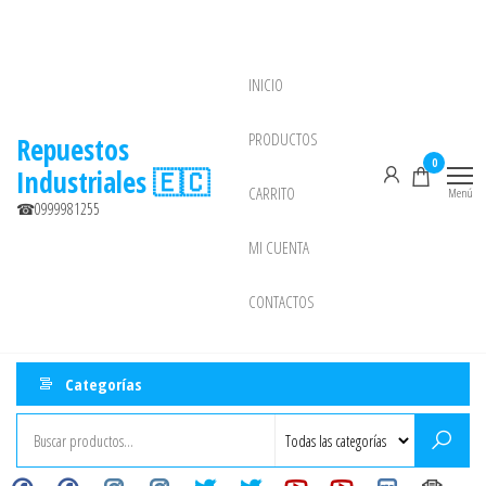
Saltar
al
contenido
INICIO
NEW
PRODUCTOS
Repuestos
0
Industriales 🇪🇨
CARRITO
Menú
☎0999981255
MI CUENTA
CONTACTOS
Categorías