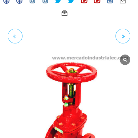
VÁLVULA DE COMPUERTA
VÁLVULA DE COMPUERTA
HIERRO DÚCTIL BRID V.FIJO
HIERRO DÚCTIL BRID V.SAL
UL/FM AWWA 300# AGUA - 5"
(OS&Y) UL/FM AWWA 300#
AGUA - 3"