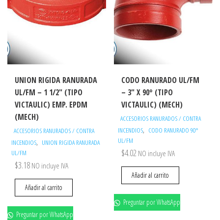
UNION RIGIDA RANURADA
CODO RANURADO UL/FM
UL/FM – 1 1/2″ (TIPO
– 3″ X 90° (TIPO
VICTAULIC) EMP. EPDM
VICTAULIC) (MECH)
(MECH)
ACCESORIOS RANURADOS / CONTRA
,
INCENDIOS
CODO RANURADO 90°
ACCESORIOS RANURADOS / CONTRA
UL/FM
,
INCENDIOS
UNION RIGIDA RANURADA
$
4.02
UL/FM
NO incluye IVA
$
3.18
NO incluye IVA
Añadir al carrito
Añadir al carrito
Preguntar por WhatsApp
Preguntar por WhatsApp