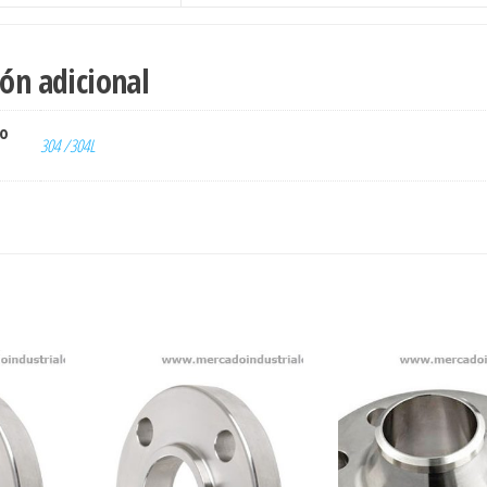
ón adicional
ro
304 /304L