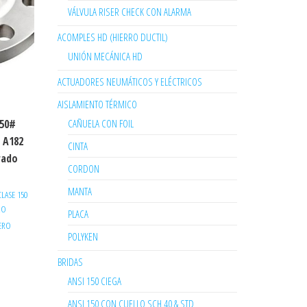
VÁLVULA RISER CHECK CON ALARMA
ACOMPLES HD (HIERRO DUCTIL)
UNIÓN MECÁNICA HD
ACTUADORES NEUMÁTICOS Y ELÉCTRICOS
AISLAMIENTO TÉRMICO
CAÑUELA CON FOIL
150#
 A182
CINTA
rado
CORDON
MANTA
LASE 150
RO
PLACA
CERO
POLYKEN
BRIDAS
ANSI 150 CIEGA
ANSI 150 CON CUELLO SCH 40 & STD