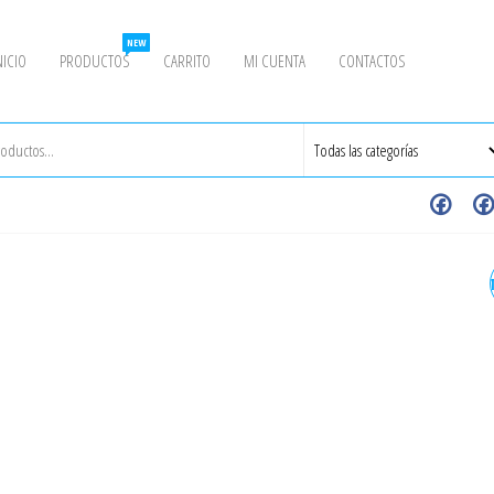
NEW
NICIO
PRODUCTOS
CARRITO
MI CUENTA
CONTACTOS
BRIDA CIEGA 3/4" 150# A
A182 - INOXIDABLE - GRAD
304/304L