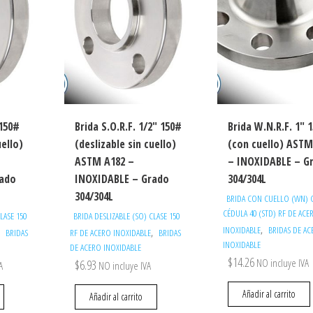
 150#
Brida S.O.R.F. 1/2″ 150#
Brida W.N.R.F. 1″ 
uello)
(deslizable sin cuello)
(con cuello) ASTM
ASTM A182 –
– INOXIDABLE – G
rado
INOXIDABLE – Grado
304/304L
304/304L
BRIDA CON CUELLO (WN) C
CÉDULA 40 (STD) RF DE ACE
LASE 150
BRIDA DESLIZABLE (SO) CLASE 150
,
INOXIDABLE
BRIDAS DE A
,
,
BRIDAS
RF DE ACERO INOXIDABLE
BRIDAS
INOXIDABLE
DE ACERO INOXIDABLE
$
14.26
NO incluye IVA
$
6.93
A
NO incluye IVA
Añadir al carrito
Añadir al carrito