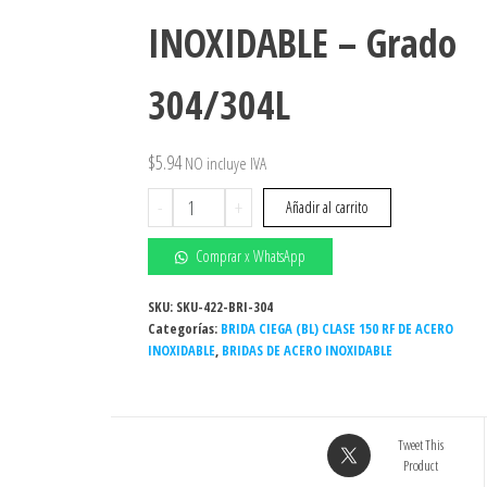
INOXIDABLE – Grado
304/304L
$
5.94
NO incluye IVA
Brida
-
+
Añadir al carrito
ciega
1/2"
Comprar x WhatsApp
150#
ASTM
SKU:
SKU-422-BRI-304
Categorías:
A182
BRIDA CIEGA (BL) CLASE 150 RF DE ACERO
INOXIDABLE
,
BRIDAS DE ACERO INOXIDABLE
-
INOXIDABLE
-
Grado
Tweet This
304/304L
Product