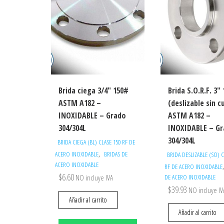
Brida ciega 3/4″ 150#
Brida S.O.R.F. 3″
ASTM A182 –
(deslizable sin c
INOXIDABLE – Grado
ASTM A182 –
304/304L
INOXIDABLE – G
304/304L
BRIDA CIEGA (BL) CLASE 150 RF DE
,
ACERO INOXIDABLE
BRIDAS DE
BRIDA DESLIZABLE (SO) C
ACERO INOXIDABLE
RF DE ACERO INOXIDABLE
$
6.60
NO incluye IVA
DE ACERO INOXIDABLE
$
39.93
NO incluye IV
Añadir al carrito
Añadir al carrito