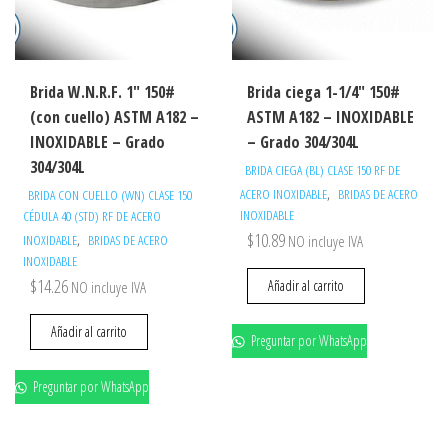
Brida W.N.R.F. 1″ 150#
Brida ciega 1-1/4″ 150#
(con cuello) ASTM A182 –
ASTM A182 – INOXIDABLE
INOXIDABLE – Grado
– Grado 304/304L
304/304L
BRIDA CIEGA (BL) CLASE 150 RF DE
,
ACERO INOXIDABLE
BRIDAS DE ACERO
BRIDA CON CUELLO (WN) CLASE 150
INOXIDABLE
CÉDULA 40 (STD) RF DE ACERO
$
10.89
,
INOXIDABLE
BRIDAS DE ACERO
NO incluye IVA
INOXIDABLE
$
14.26
Añadir al carrito
NO incluye IVA
Añadir al carrito
Preguntar por WhatsApp
Preguntar por WhatsApp