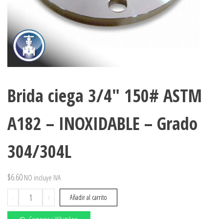
Brida ciega 3/4″ 150# ASTM
A182 – INOXIDABLE – Grado
304/304L
$
6.60
NO incluye IVA
Brida
-
+
Añadir al carrito
ciega
3/4"