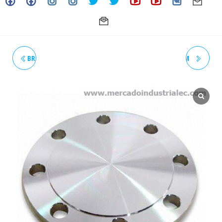
BRIDA CIEGA 1/2" 150# ASTM
BRIDA CIEGA 1" 150# ASTM
A182 - INOXIDABLE - GRADO
A182 - INOXIDABLE - GRADO
304/304L
304/304L