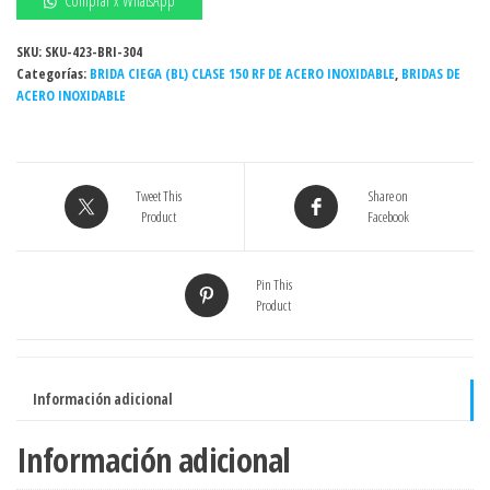
Comprar x WhatsApp
150#
ASTM
SKU:
SKU-423-BRI-304
Categorías:
A182
BRIDA CIEGA (BL) CLASE 150 RF DE ACERO INOXIDABLE
,
BRIDAS DE
ACERO INOXIDABLE
-
INOXIDABLE
-
Grado
Tweet This
Share on
304/304L
Product
Facebook
cantidad
Pin This
Product
Información adicional
Información adicional