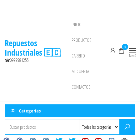
Saltar
al
contenido
INICIO
NEW
PRODUCTOS
Repuestos
0
Industriales 🇪🇨
CARRITO
Menú
☎0999981255
MI CUENTA
CONTACTOS
Categorías