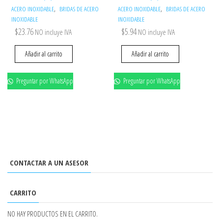
,
,
ACERO INOXIDABLE
BRIDAS DE ACERO
ACERO INOXIDABLE
BRIDAS DE ACERO
INOXIDABLE
INOXIDABLE
$
23.76
$
5.94
NO incluye IVA
NO incluye IVA
Añadir al carrito
Añadir al carrito
Preguntar por WhatsApp
Preguntar por WhatsApp
CONTACTAR A UN ASESOR
CARRITO
NO HAY PRODUCTOS EN EL CARRITO.