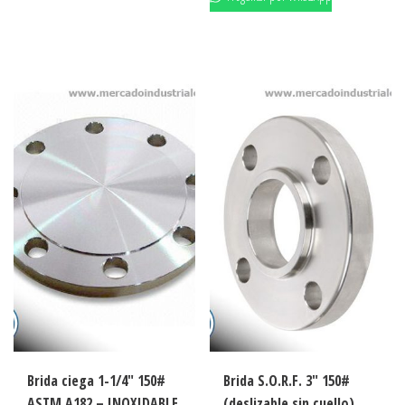
Brida ciega 1-1/4″ 150#
Brida S.O.R.F. 3″ 150#
ASTM A182 – INOXIDABLE
(deslizable sin cuello)