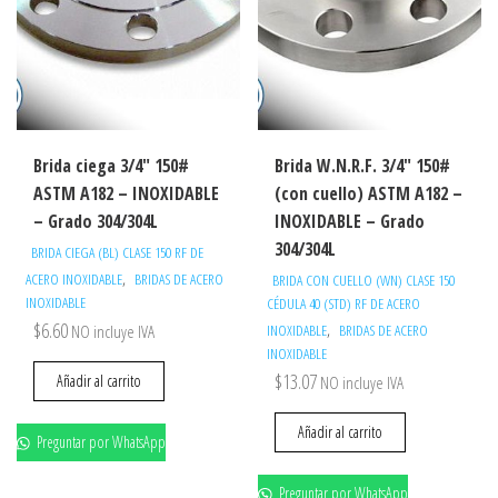
Brida ciega 3/4″ 150#
Brida W.N.R.F. 3/4″ 150#
ASTM A182 – INOXIDABLE
(con cuello) ASTM A182 –
– Grado 304/304L
INOXIDABLE – Grado
304/304L
BRIDA CIEGA (BL) CLASE 150 RF DE
,
ACERO INOXIDABLE
BRIDAS DE ACERO
BRIDA CON CUELLO (WN) CLASE 150
INOXIDABLE
CÉDULA 40 (STD) RF DE ACERO
$
6.60
,
NO incluye IVA
INOXIDABLE
BRIDAS DE ACERO
INOXIDABLE
$
13.07
Añadir al carrito
NO incluye IVA
Añadir al carrito
Preguntar por WhatsApp
Preguntar por WhatsApp