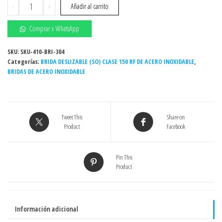
Brida
-
+
Añadir al carrito
S.O.R.F.
2"
Comprar x WhatsApp
150#
(deslizable
SKU:
SKU-410-BRI-304
Categorías:
sin
BRIDA DESLIZABLE (SO) CLASE 150 RF DE ACERO INOXIDABLE
,
BRIDAS DE ACERO INOXIDABLE
cuello)
ASTM
A182
-
Tweet This
Share on
INOXIDABLE
Product
Facebook
-
Grado
304/304L
Pin This
Product
cantidad
Información adicional