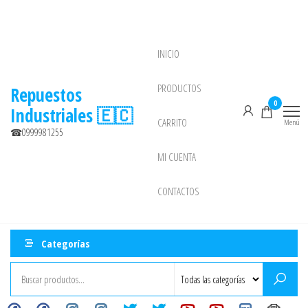
Saltar
al
contenido
INICIO
NEW
PRODUCTOS
Repuestos
0
Industriales 🇪🇨
CARRITO
Menú
☎0999981255
MI CUENTA
CONTACTOS
Categorías