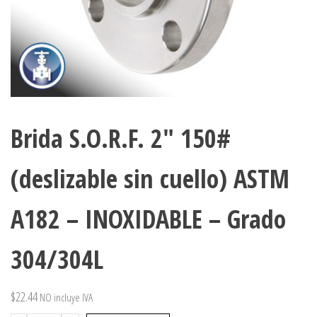
Brida S.O.R.F. 2″ 150#
(deslizable sin cuello) ASTM
A182 – INOXIDABLE – Grado
304/304L
$
22.44
NO incluye IVA