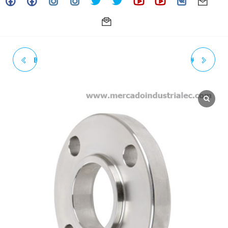
BRIDA S.O.R.F. 1-1/2" 150#
BRIDA S.O.R.F. 2-1/2" 150#
(DESLIZABLE SIN CUELLO)
(DESLIZABLE SIN CUELLO)
ASTM A182 - INOXIDABLE -
ASTM A182 - INOXIDABLE -
GRADO 304/304L
GRADO 304/304L