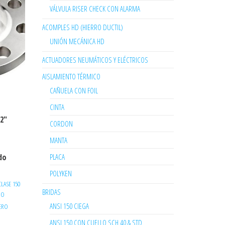
VÁLVULA RISER CHECK CON ALARMA
ACOMPLES HD (HIERRO DUCTIL)
UNIÓN MECÁNICA HD
ACTUADORES NEUMÁTICOS Y ELÉCTRICOS
AISLAMIENTO TÉRMICO
CAÑUELA CON FOIL
CINTA
/2″
CORDON
MANTA
PLACA
do
POLYKEN
LASE 150
BRIDAS
RO
ANSI 150 CIEGA
CERO
ANSI 150 CON CUELLO SCH 40 & STD