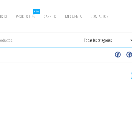
NEW
NICIO
PRODUCTOS
CARRITO
MI CUENTA
CONTACTOS
BRIDA S.O.R.F. 3" 150#
(DESLIZABLE SIN CUELLO)
ASTM A182 - INOXIDABLE -
GRADO 304/304L