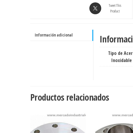
A182
Tweet This
-
Product
INOXIDABLE
-
Grado
Información adicional
Informaci
304/304L
cantidad
Tipo de Ace
Inoxidable
Productos relacionados