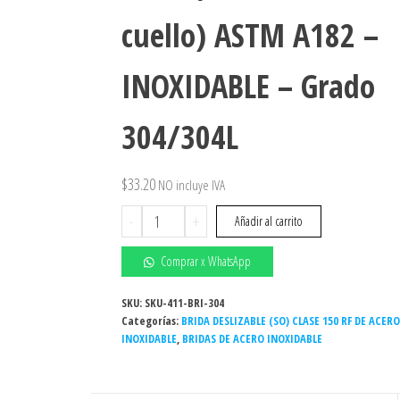
cuello) ASTM A182 –
INOXIDABLE – Grado
304/304L
$
33.20
NO incluye IVA
Brida
-
+
Añadir al carrito
S.O.R.F.
2-
Comprar x WhatsApp
1/2"
150#
SKU:
SKU-411-BRI-304
Categorías:
(deslizable
BRIDA DESLIZABLE (SO) CLASE 150 RF DE ACERO
INOXIDABLE
,
BRIDAS DE ACERO INOXIDABLE
sin
cuello)
ASTM