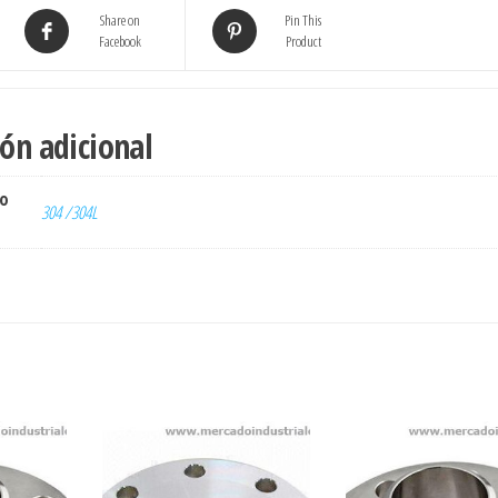
Share on
Pin This
Facebook
Product
ón adicional
ro
304 /304L