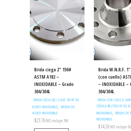
Brida ciega 2″ 150#
Brida W.N.R.F. 1
ASTM A182 –
(con cuello) AS
INOXIDABLE – Grado
– INOXIDABLE – 
304/304L
304/304L
BRIDA CIEGA (BL) CLASE 150 RF DE
BRIDA CON CUELLO (WN)
CÉDULA 40 (STD) RF DE A
,
ACERO INOXIDABLE
BRIDAS DE
,
ACERO INOXIDABLE
INOXIDABLE
BRIDAS DE 
INOXIDABLE
$
23.76
NO incluye IVA
$
14.26
NO incluye IV