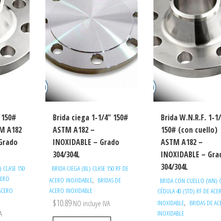
″ 150#
Brida ciega 1-1/4″ 150#
Brida W.N.R.F. 1-1
TM A182
ASTM A182 –
150# (con cuello)
Grado
INOXIDABLE – Grado
ASTM A182 –
304/304L
INOXIDABLE – Gra
304/304L
 CLASE 150
BRIDA CIEGA (BL) CLASE 150 RF DE
CERO
,
ACERO INOXIDABLE
BRIDAS DE
BRIDA CON CUELLO (WN) C
ACERO
ACERO INOXIDABLE
CÉDULA 40 (STD) RF DE ACE
$
10.89
,
NO incluye IVA
INOXIDABLE
BRIDAS DE A
A
INOXIDABLE