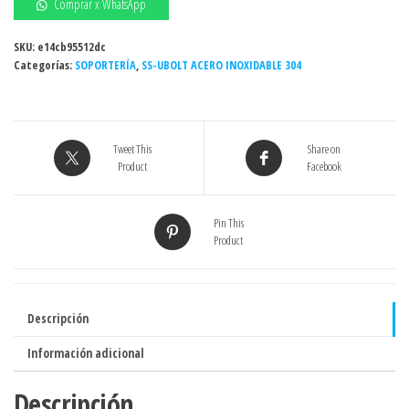
1-
Comprar x WhatsApp
1/2"
-
SKU:
e14cb95512dc
Categorías:
SS-
SOPORTERÍA
,
SS-UBOLT ACERO INOXIDABLE 304
UBOLT
ACERO
INOXIDABLE
Tweet This
Share on
304
Product
Facebook
cantidad
Pin This
Product
Descripción
Información adicional
Descripción