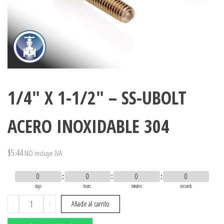
1/4″ X 1-1/2″ – SS-UBOLT
ACERO INOXIDABLE 304
$
5.44
NO incluye IVA
0
0
0
0
days
hours
minutes
seconds
1/4"
-
+
Añadir al carrito
X