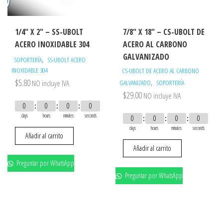
1/4″ X 2″ – SS-UBOLT
7/8″ X 18″ – CS-UBOLT DE
ACERO INOXIDABLE 304
ACERO AL CARBONO
GALVANIZADO
,
SOPORTERÍA
SS-UBOLT ACERO
INOXIDABLE 304
CS-UBOLT DE ACERO AL CARBONO
$
5.80
,
NO incluye IVA
GALVANIZADO
SOPORTERÍA
$
29.00
NO incluye IVA
0
0
0
0
days
hours
minutes
seconds
0
0
0
0
days
hours
minutes
seconds
Añadir al carrito
Añadir al carrito
Preguntar por WhatsApp
Preguntar por WhatsApp