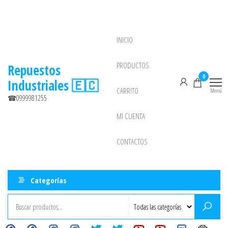
Saltar
al
contenido
INICIO
NEW
PRODUCTOS
Repuestos
0
Industriales 🇪🇨
CARRITO
Menú
☎0999981255
MI CUENTA
CONTACTOS
Categorías