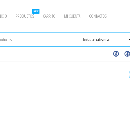
NEW
NICIO
PRODUCTOS
CARRITO
MI CUENTA
CONTACTOS
3/4" X 14" - CS-UBOLT DE
ACERO AL CARBONO
GALVANIZADO