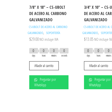
7/8″ X 18″ – CS-UBOLT
3/4″ X 10″ – CS-
DE ACERO AL CARBONO
DE ACERO AL CA
GALVANIZADO
GALVANIZADO
CS-UBOLT DE ACERO AL CARBONO
CS-UBOLT DE ACERO AL
,
,
GALVANIZADO
SOPORTERÍA
GALVANIZADO
SOPORTER
$
29.00
$
13.05
NO incluye IVA
NO incluye IV
0
0
0
0
0
0
0
days
hours
minutes
seconds
days
hours
minutes
Añadir al carrito
Añadir al carrito
Preguntar por
Preguntar por
WhatsApp
WhatsApp