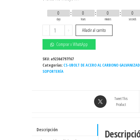
0
0
0
0
days
hours
minutes
seconds
3/4"
-
+
Añadir al carrito
X
12"
Comprar x WhatsApp
-
CS-
SKU:
a9236d797f67
Categorías:
UBOLT
CS-UBOLT DE ACERO AL CARBONO GALVANIZA
SOPORTERÍA
DE
ACERO
AL
CARBONO
Tweet This
GALVANIZADO
Product
cantidad
Descripción
Descripci