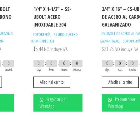
UBOLT
1/4″ X 1-1/2″ – SS-
3/4″ X 16″ – CS-U
RBONO
UBOLT ACERO
DE ACERO AL CAR
INOXIDABLE 304
GALVANIZADO
 CARBONO
CS-UBOLT DE ACERO AL C
,
SOPORTERÍA
SS-UBOLT ACERO
,
ÍA
INOXIDABLE 304
GALVANIZADO
SOPORTERÍ
$
5.44
$
21.75
A
NO incluye IVA
NO incluye IVA
0
0
0
0
0
0
0
0
seconds
days
hours
minutes
seconds
days
hours
minutes
Añadir al carrito
Añadir al carrito
Preguntar por
Preguntar por
WhatsApp
WhatsApp