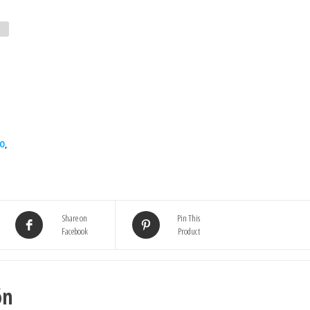
DO
,
Share on
Pin This
Facebook
Product
ón