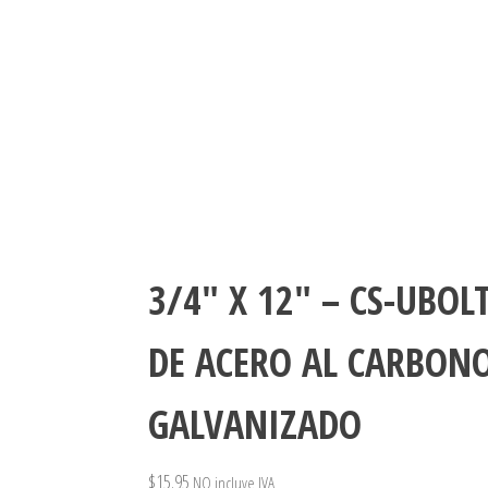
3/4″ X 12″ – CS-UBOL
DE ACERO AL CARBON
GALVANIZADO
$
15.95
NO incluye IVA