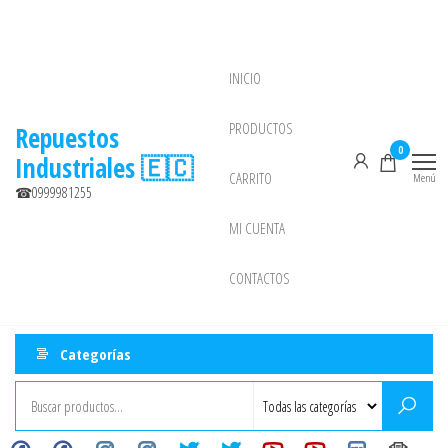
Saltar
al
contenido
INICIO
NEW
PRODUCTOS
Repuestos
0
Industriales 🇪🇨
CARRITO
Menú
☎0999981255
MI CUENTA
CONTACTOS
Categorías