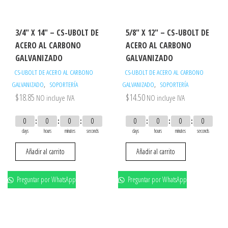
3/4″ X 14″ – CS-UBOLT DE
5/8″ X 12″ – CS-UBOLT DE
ACERO AL CARBONO
ACERO AL CARBONO
GALVANIZADO
GALVANIZADO
CS-UBOLT DE ACERO AL CARBONO
CS-UBOLT DE ACERO AL CARBONO
,
,
GALVANIZADO
SOPORTERÍA
GALVANIZADO
SOPORTERÍA
$
18.85
$
14.50
NO incluye IVA
NO incluye IVA
0
0
0
0
0
0
0
0
days
hours
minutes
seconds
days
hours
minutes
seconds
Añadir al carrito
Añadir al carrito
Preguntar por WhatsApp
Preguntar por WhatsApp