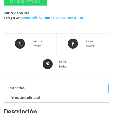
1"
Comprar x WhatsApp
-
SS-
SKU:
2c61d27b37ab
Categorías:
UBOLT
SOPORTERÍA
,
SS-UBOLT ACERO INOXIDABLE 304
ACERO
INOXIDABLE
304
Tweet This
Share on
cantidad
Product
Facebook
Pin This
Product
Descripción
Información adicional
Descripción