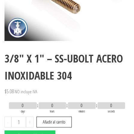
3/8″ X 1″ – SS-UBOLT ACERO
INOXIDABLE 304
$
5.08
NO incluye IVA
0
0
0
0
days
hours
minutes
seconds
3/8"
-
+
Añadir al carrito
X