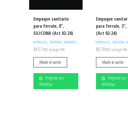
Empaque sanitario
Empaque sanitar
para ferrule, 8″,
para ferrule, 3″
SILICONA (Act 02-24)
(Act 02-24)
,
,
EMPAQUES
MATERIAL SANITARIO
EMPAQUES
MATERIAL S
$
4.57
$
0.78
NO incluye IVA
NO incluye IVA
Añadir al carrito
Añadir al carrito
Preguntar por
Preguntar por
WhatsApp
WhatsApp