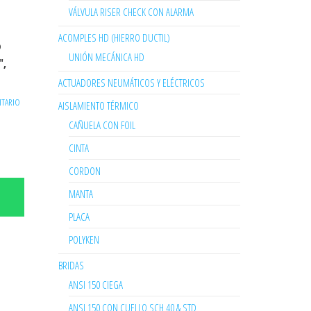
VÁLVULA RISER CHECK CON ALARMA
ACOMPLES HD (HIERRO DUCTIL)
o
UNIÓN MECÁNICA HD
″,
ACTUADORES NEUMÁTICOS Y ELÉCTRICOS
ITARIO
AISLAMIENTO TÉRMICO
CAÑUELA CON FOIL
CINTA
CORDON
MANTA
PLACA
POLYKEN
BRIDAS
ANSI 150 CIEGA
ANSI 150 CON CUELLO SCH 40 & STD