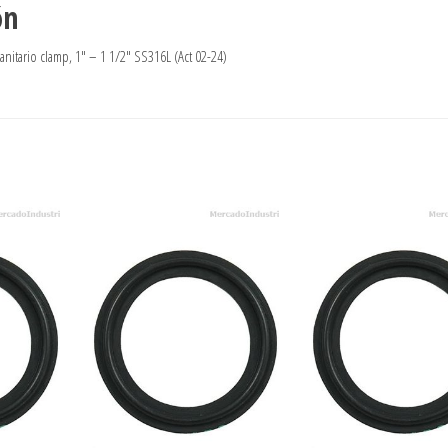
ón
anitario clamp, 1″ – 1 1/2″ SS316L (Act 02-24)