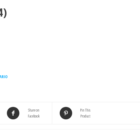
4)
ARIO
Share on
Pin This
Facebook
Product