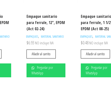
io
Empaque sanitario
Empaque sanitari
, EPDM
para ferrule, 12″, EPDM
para ferrule, 1 1/2
(Act 02-24)
EPDM (Act 08-25)
,
,
ANITARIO
EMPAQUES
MATERIAL SANITARIO
EMPAQUES
MATERIAL SAN
$
6.93
$
0.48
NO incluye IVA
NO incluye IVA
Añadir al carrito
Añadir al carrito
Preguntar por
Preguntar por
WhatsApp
WhatsApp