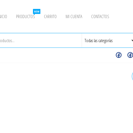
NEW
NICIO
PRODUCTOS
CARRITO
MI CUENTA
CONTACTOS
VÁLVULA MARIPOSA
SANITARIA MANUAL,
EXTREMOS CLAMP, 8" SS3
(ACT 02-24)