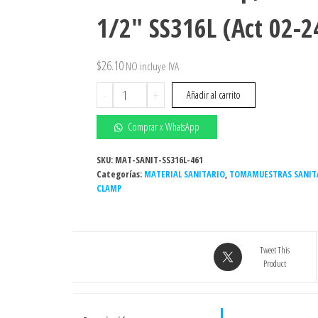
1/2″ SS316L (Act 02-2
$
26.10
NO incluye IVA
Válvula
-
+
Añadir al carrito
Tomamuestras
sanitario
Comprar x WhatsApp
clamp,
1"
SKU:
MAT-SANIT-SS316L-461
Categorías:
-
MATERIAL SANITARIO
,
TOMAMUESTRAS SANIT
CLAMP
1
1/2"
SS316L
(Act
Tweet This
02-
Product
24)
cantidad