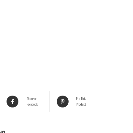
Share on
Pin This
Facebook
Product
ón