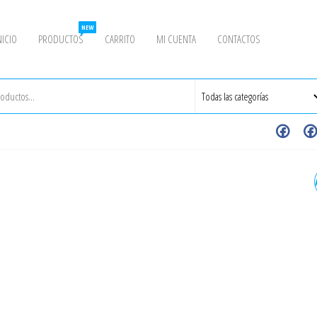
NEW
NICIO
PRODUCTOS
CARRITO
MI CUENTA
CONTACTOS
EMPAQUE SANITARIO PAR
FERRULE, 2", EPDM (ACT 0
25)