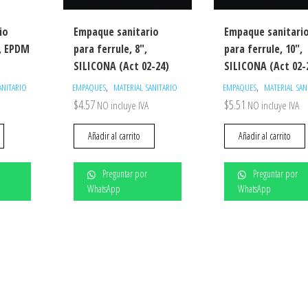
io
Empaque sanitario
Empaque sanitari
″, EPDM
para ferrule, 8″,
para ferrule, 10″,
SILICONA (Act 02-24)
SILICONA (Act 02-
,
,
ANITARIO
EMPAQUES
MATERIAL SANITARIO
EMPAQUES
MATERIAL SAN
$
4.57
$
5.51
NO incluye IVA
NO incluye IVA
Añadir al carrito
Añadir al carrito
Preguntar por
Preguntar por
WhatsApp
WhatsApp