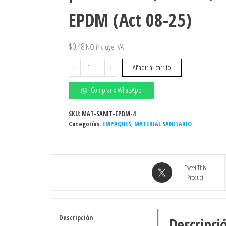
EPDM (Act 08-25)
$
0.48
NO incluye IVA
Empaque
-
+
Añadir al carrito
sanitario
para
Comprar x WhatsApp
ferrule,
1
SKU:
MAT-SANIT-EPDM-4
Categorías:
1/2",
EMPAQUES
,
MATERIAL SANITARIO
EPDM
(Act
08-
Tweet This
25)
Product
cantidad
Descripción
Descripci