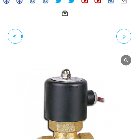
EMPAQUE FF 4" X 1/8" ANSI
BRIDA S.O.R.F. 6" 150#
150 (ARAMID FIBERS WITH
(DESLIZABLE SIN CUELLO)
NBR BINDER) L-441 SERIES -
ASTM A182 - INOXIDABLE -
LAMONS
GRADO 304/304L (ACT. 12-24)