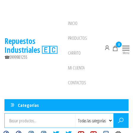
Saltar
al
contenido
INICIO
NEW
PRODUCTOS
Repuestos
0
Industriales 🇪🇨
CARRITO
Menú
☎0999981255
MI CUENTA
CONTACTOS
Categorías