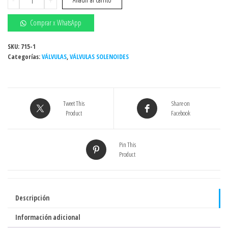
SOLENOIDE
VAPOR
Comprar x WhatsApp
KL
US(2L)-10
SKU:
715-1
Categorías:
3/8"
VÁLVULAS
,
VÁLVULAS SOLENOIDES
220V
-
Kailing
Tweet This
Share on
Pneumatic
Product
Facebook
cantidad
Pin This
Product
Descripción
Información adicional