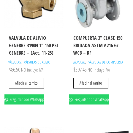
VALVULA DE ALIVIO
COMPUERTA 3″ CLASE 150
GENEBRE 3190N 1″ 150 PSI
BRIDADA ASTM A216 Gr.
GENEBRE – (Act. 11-25)
WCB – RF
,
,
VÁLVULAS
VÁLVULAS DE ALIVIO
VÁLVULAS
VÁLVULAS DE COMPUERTA
$
86.50
$
397.45
NO incluye IVA
NO incluye IVA
Añadir al carrito
Añadir al carrito
Preguntar por WhatsApp
Preguntar por WhatsApp