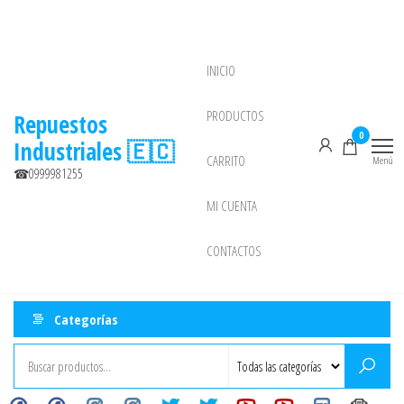
Saltar
al
contenido
INICIO
NEW
PRODUCTOS
Repuestos
0
Industriales 🇪🇨
CARRITO
Menú
☎0999981255
MI CUENTA
CONTACTOS
Categorías