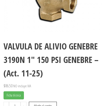
VALVULA DE ALIVIO GENEBRE
3190N 1″ 150 PSI GENEBRE –
(Act. 11-25)
$
86.50
NO incluye IVA
Ficha técnica
VALVULA
-
+
Añadir al carrito