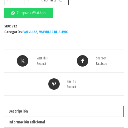
DE
ALIVIO
Comprar x WhatsApp
GENEBRE
3190N
SKU:
712
Categorías:
1"
VÁLVULAS
,
VÁLVULAS DE ALIVIO
150
PSI
GENEBRE
Tweet This
Share on
-
Product
Facebook
(Act.
11-
25)
Pin This
Product
cantidad
Descripción
Información adicional