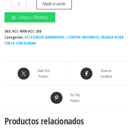
VÁLVULA
-
+
Añadir al carrito
RISER
CHECK
Comprar x WhatsApp
CON
ALARMA
SKU:
ACC-RAN-ACC-256
Categorías:
HIERRO
ACCESORIOS RANURADOS / CONTRA INCENDIOS
,
VÁLVULA RISER
CHECK CON ALARMA
DUCTIL
RANURADA
UL/FM
300#
Tweet This
Share on
AGUA
Product
Facebook
4"
cantidad
Pin This
Product
Productos relacionados