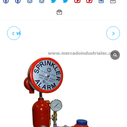
VÁLVULA DE DILUVIO HIERRO
VÁLVULA CHECK WAFER 2P
DÚCTIL BRID 300# AGUA 4"
HIERRO DUCTIL AWWA 300#
AGUA 2"