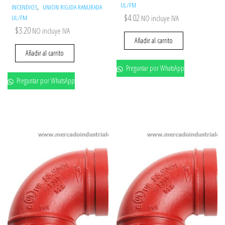
UL/FM
,
INCENDIOS
UNION RIGIDA RANURADA
$
4.02
UL/FM
NO incluye IVA
$
3.20
NO incluye IVA
Añadir al carrito
Añadir al carrito
Preguntar por WhatsApp
Preguntar por WhatsApp