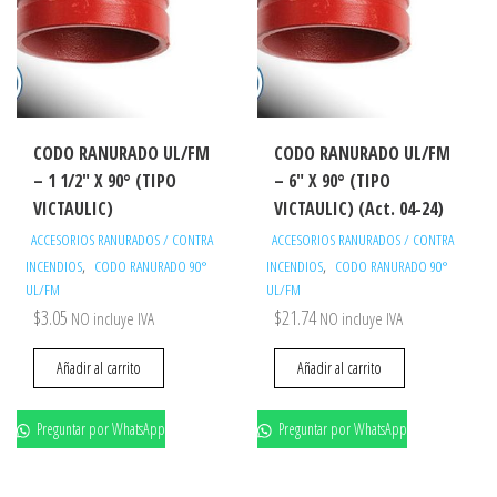
CODO RANURADO UL/FM
CODO RANURADO UL/FM
– 1 1/2″ X 90° (TIPO
– 6″ X 90° (TIPO
VICTAULIC)
VICTAULIC) (Act. 04-24)
ACCESORIOS RANURADOS / CONTRA
ACCESORIOS RANURADOS / CONTRA
,
,
INCENDIOS
CODO RANURADO 90°
INCENDIOS
CODO RANURADO 90°
UL/FM
UL/FM
$
3.05
$
21.74
NO incluye IVA
NO incluye IVA
Añadir al carrito
Añadir al carrito
Preguntar por WhatsApp
Preguntar por WhatsApp