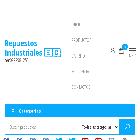
Saltar
al
contenido
INICIO
NEW
PRODUCTOS
Repuestos
0
Industriales 🇪🇨
CARRITO
Menú
☎0999981255
MI CUENTA
CONTACTOS
Categorías