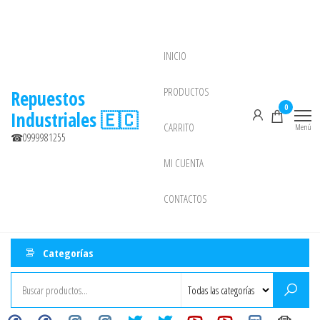
Saltar
al
contenido
INICIO
NEW
PRODUCTOS
Repuestos
0
Industriales 🇪🇨
CARRITO
Menú
☎0999981255
MI CUENTA
CONTACTOS
Categorías