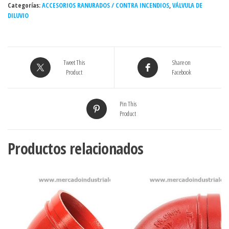
Categorías:
BRID
ACCESORIOS RANURADOS / CONTRA INCENDIOS
,
VÁLVULA DE
DILUVIO
300#
AGUA
4"
cantidad
Tweet This
Share on
Product
Facebook
Pin This
Product
Productos relacionados