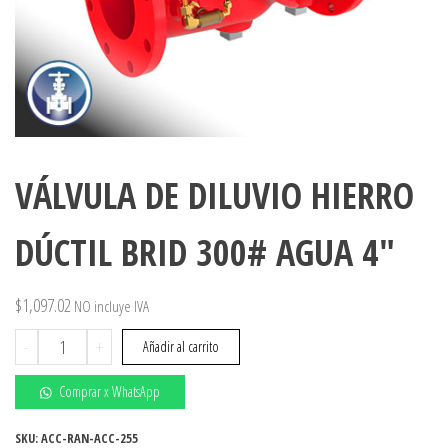
VÁLVULA DE DILUVIO HIERRO
DÚCTIL BRID 300# AGUA 4″
$
1,097.02
NO incluye IVA
VÁLVULA
-
+
Añadir al carrito
DE
DILUVIO
Comprar x WhatsApp
HIERRO
DÚCTIL
SKU:
ACC-RAN-ACC-255