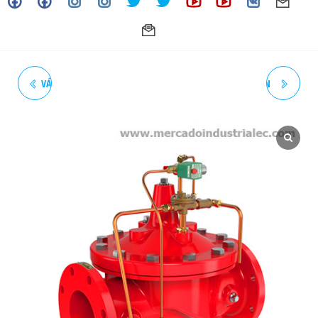
VÁLVULA DE DILUVIO HIERRO
VÁLVULA RISER CHECK CON
DÚCTIL BRID 300# AGUA 2
ALARMA HIERRO DUCTIL
1/2"
RANURADA UL/FM 300# AGUA
4"