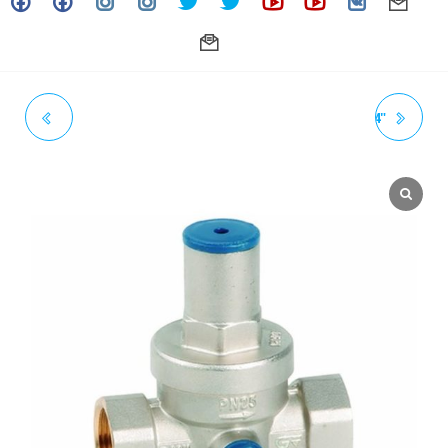
UNION UNIVERSAL 1-1/2″
CODO CACHIMBA 90° 1-1/4"
3000 LB NPT ASTM A182 F-
HN 150# UL/FM THAILANDIA
316L - OTB (ACT. 10-25)
(ACT. 12-25)