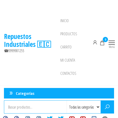
Saltar
al
contenido
INICIO
NEW
PRODUCTOS
Repuestos
0
Industriales 🇪🇨
CARRITO
Menú
☎0999981255
MI CUENTA
CONTACTOS
Categorías