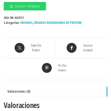
de
Comprar x WhatsApp
presión
1"
SKU:
MI-022511
Categorías:
agua
VÁLVULAS
,
VÁLVULAS REGULADORAS DE PRESIÓN
/
aire
Brass
Tweet This
Share on
Genebre
Product
Facebook
(España)
(copia)
cantidad
Pin This
Product
Valoraciones (0)
Valoraciones