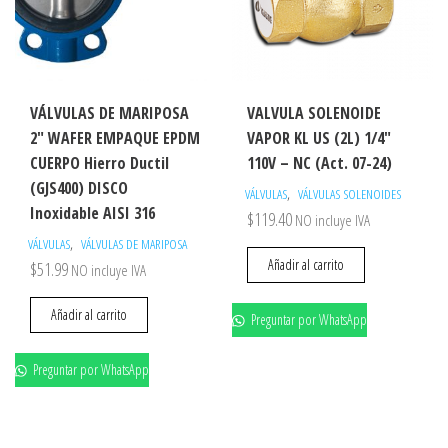
VÁLVULAS DE MARIPOSA
VALVULA SOLENOIDE
2″ WAFER EMPAQUE EPDM
VAPOR KL US (2L) 1/4″
CUERPO Hierro Ductil
110V – NC (Act. 07-24)
(GJS400) DISCO
,
VÁLVULAS
VÁLVULAS SOLENOIDES
Inoxidable AISI 316
$
119.40
NO incluye IVA
,
VÁLVULAS
VÁLVULAS DE MARIPOSA
Añadir al carrito
$
51.99
NO incluye IVA
Añadir al carrito
Preguntar por WhatsApp
Preguntar por WhatsApp