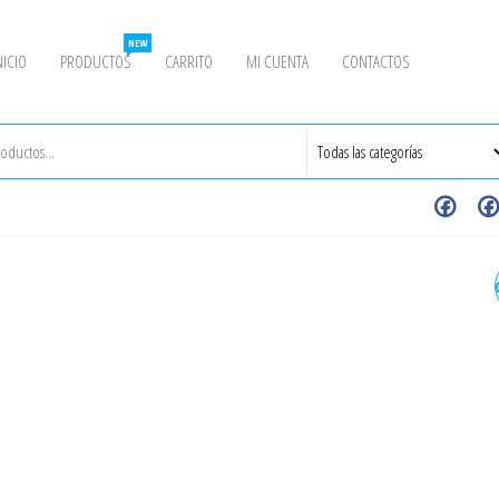
NEW
NICIO
PRODUCTOS
CARRITO
MI CUENTA
CONTACTOS
VÁLVULA DE MARIPOSA LU
H.DUCT 5" 250# AWWA AS
BUNA-N DISC INX 304 C/E