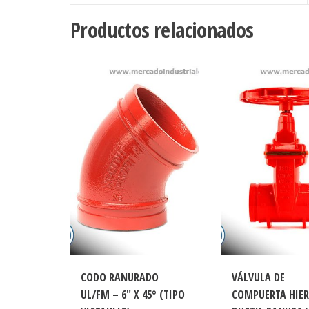
DISC
INX
Productos relacionados
304
C/P
cantidad
CODO RANURADO
VÁLVULA DE
UL/FM – 6″ X 45° (TIPO
COMPUERTA HIE