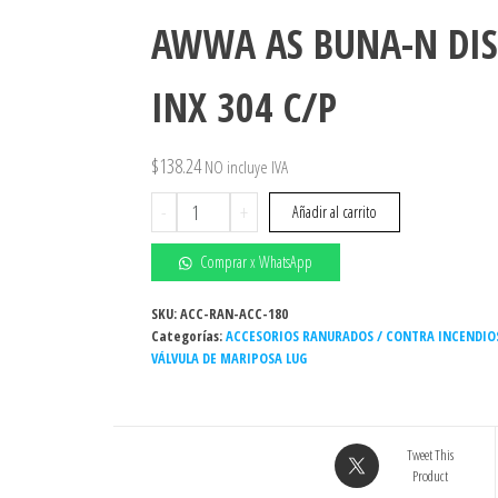
AWWA AS BUNA-N DIS
INX 304 C/P
$
138.24
NO incluye IVA
VÁLVULA
-
+
Añadir al carrito
DE
MARIPOSA
Comprar x WhatsApp
LUG
H.DUCT
SKU:
ACC-RAN-ACC-180
Categorías:
5"
ACCESORIOS RANURADOS / CONTRA INCENDIO
VÁLVULA DE MARIPOSA LUG
250#
AWWA
AS
BUNA-
Tweet This
N
Product