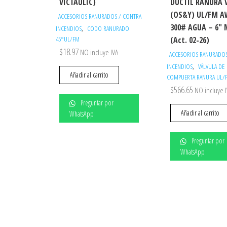
VICTAULIC)
DUCTIL RANURA 
(OS&Y) UL/FM 
ACCESORIOS RANURADOS / CONTRA
300# AGUA – 6″
,
INCENDIOS
CODO RANURADO
45°UL/FM
(Act. 02-26)
$
18.97
NO incluye IVA
ACCESORIOS RANURADOS
,
INCENDIOS
VÁLVULA DE
Añadir al carrito
COMPUERTA RANURA UL/
$
566.65
NO incluye 
Preguntar por
Añadir al carrito
WhatsApp
Preguntar por
WhatsApp