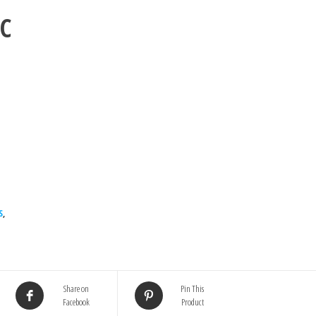
C
S
,
Share on
Pin This
Facebook
Product