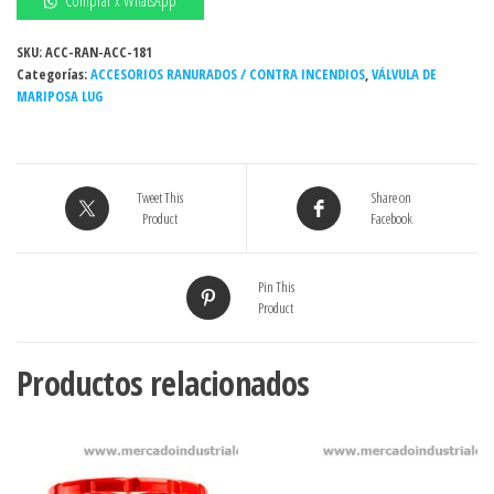
Comprar x WhatsApp
LUG
H.DUCT
SKU:
ACC-RAN-ACC-181
Categorías:
5"
ACCESORIOS RANURADOS / CONTRA INCENDIOS
,
VÁLVULA DE
MARIPOSA LUG
250#
AWWA
AS
BUNA-
Tweet This
Share on
N
Product
Facebook
DISC
INX
304
Pin This
Product
C/ENG
cantidad
Productos relacionados