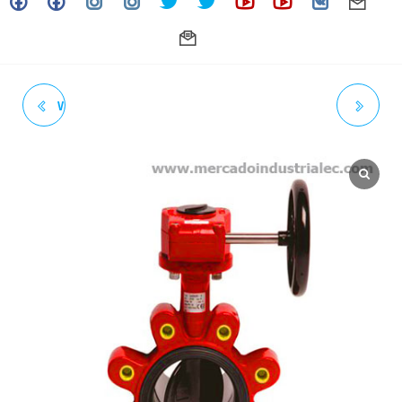
VÁLVULA DE MARIPOSA LUG
VÁLVULA DE MARIPOSA
H.DUCT 5" 250# AWWA AS
WAFER H.DUCT 6" 250#
BUNA-N DISC INX 304 C/P
AWWA AS EPDM DISC INX 304
C/P