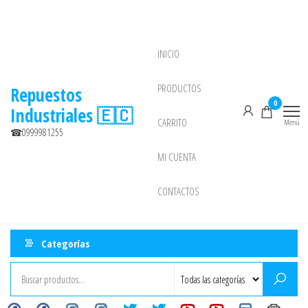
Saltar
al
contenido
INICIO
NEW
PRODUCTOS
Repuestos
0
Industriales 🇪🇨
CARRITO
Menú
☎0999981255
MI CUENTA
CONTACTOS
Categorías