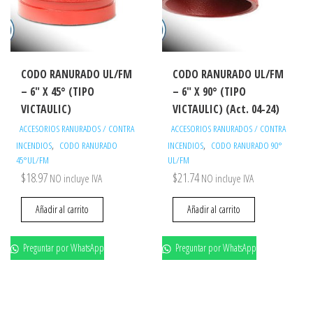
CODO RANURADO UL/FM
CODO RANURADO UL/FM
– 6″ X 45° (TIPO
– 6″ X 90° (TIPO
VICTAULIC)
VICTAULIC) (Act. 04-24)
ACCESORIOS RANURADOS / CONTRA
ACCESORIOS RANURADOS / CONTRA
,
,
INCENDIOS
CODO RANURADO
INCENDIOS
CODO RANURADO 90°
45°UL/FM
UL/FM
$
18.97
$
21.74
NO incluye IVA
NO incluye IVA
Añadir al carrito
Añadir al carrito
Preguntar por WhatsApp
Preguntar por WhatsApp