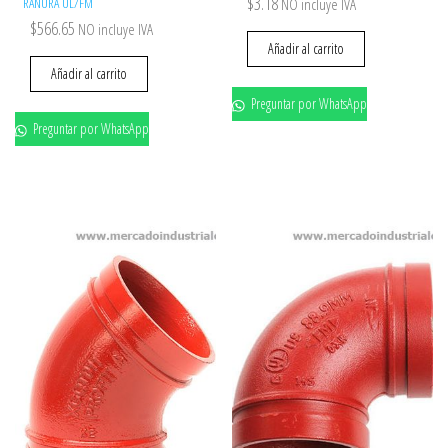
$
3.18
RANURA UL/FM
NO incluye IVA
$
566.65
NO incluye IVA
Añadir al carrito
Añadir al carrito
Preguntar por WhatsApp
Preguntar por WhatsApp