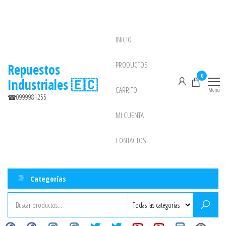
Saltar
al
contenido
INICIO
NEW
PRODUCTOS
Repuestos
0
Industriales 🇪🇨
CARRITO
Menú
☎0999981255
MI CUENTA
CONTACTOS
Categorías