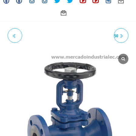
NEPLO RANURA X ROSCA
VALVULA CHECK 6" CLASE 150
(NPT) 1-1/2" X 6"(15 CM)
BRIDADA ASTM A216 GR. WCB
CEDULA 40 ACERO AL
CARBONO A106