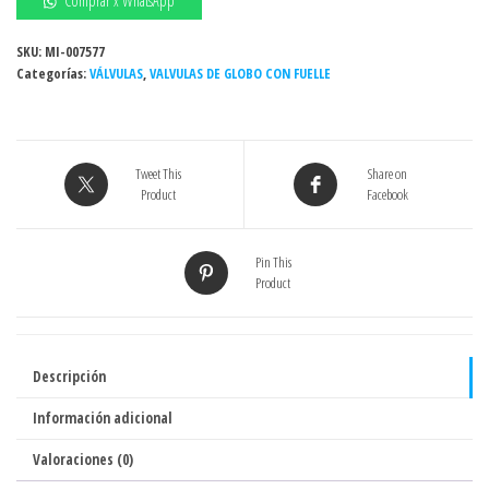
Comprar x WhatsApp
CON
FUELLE
SKU:
MI-007577
Categorías:
BRIDADA
VÁLVULAS
,
VALVULAS DE GLOBO CON FUELLE
2-
1/2"
DIN
Tweet This
Share on
65
Product
Facebook
PN16
GENEBRE
cantidad
Pin This
Product
Descripción
Información adicional
Valoraciones (0)