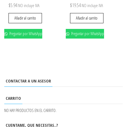
$
5.94
$
19.54
NO incluye IVA
NO incluye IVA
Añadir al carrito
Añadir al carrito
Preguntar por WhatsApp
Preguntar por WhatsApp
CONTACTAR A UN ASESOR
CARRITO
NO HAY PRODUCTOS EN EL CARRITO.
CUENTAME, QUE NECESITAS..?