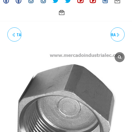
TAPÓN HEXAGONAL HEMBRA
TAPÓN HEXAGONAL HEMBRA
ROSCADO 1/4" 150# NPT
ROSCADO 1/2" 150# NPT
INOXIDABLE - GRADO 304
INOXIDABLE - GRADO 304