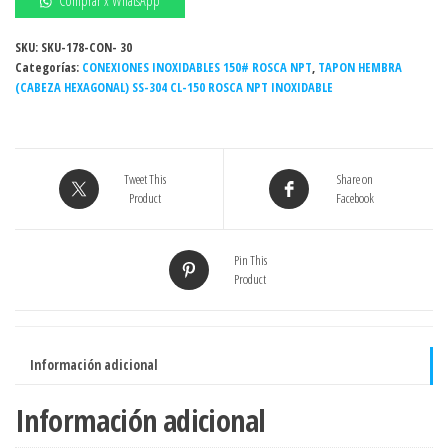
Comprar x WhatsApp
roscado
3/8"
SKU:
SKU-178-CON- 30
Categorías:
150#
CONEXIONES INOXIDABLES 150# ROSCA NPT
,
TAPON HEMBRA
(CABEZA HEXAGONAL) SS-304 CL-150 ROSCA NPT INOXIDABLE
NPT
INOXIDABLE
-
Grado
Tweet This
Share on
304
Product
Facebook
cantidad
Pin This
Product
Información adicional
Información adicional