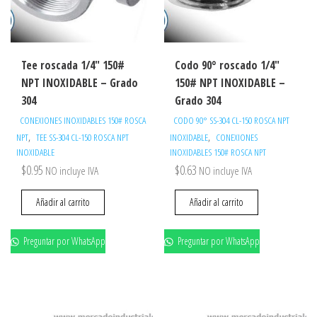
Tee roscada 1/4″ 150#
Codo 90° roscado 1/4″
NPT INOXIDABLE – Grado
150# NPT INOXIDABLE –
304
Grado 304
CONEXIONES INOXIDABLES 150# ROSCA
CODO 90° SS-304 CL-150 ROSCA NPT
,
,
NPT
TEE SS-304 CL-150 ROSCA NPT
INOXIDABLE
CONEXIONES
INOXIDABLE
INOXIDABLES 150# ROSCA NPT
$
0.95
$
0.63
NO incluye IVA
NO incluye IVA
Añadir al carrito
Añadir al carrito
Preguntar por WhatsApp
Preguntar por WhatsApp