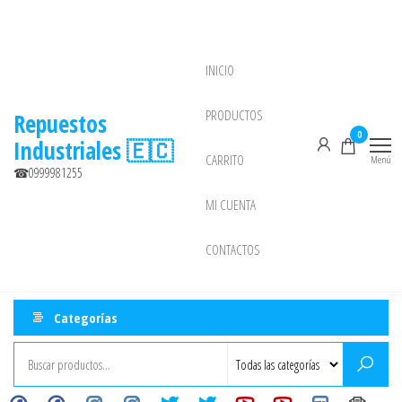
Saltar
al
contenido
INICIO
NEW
PRODUCTOS
Repuestos
0
Industriales 🇪🇨
CARRITO
Menú
☎0999981255
MI CUENTA
CONTACTOS
Categorías