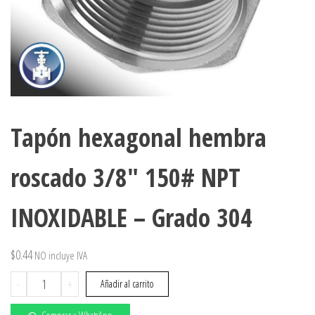
Tapón hexagonal hembra
roscado 3/8″ 150# NPT
INOXIDABLE – Grado 304
$
0.44
NO incluye IVA
Tapón
-
+
Añadir al carrito
hexagonal
hembra