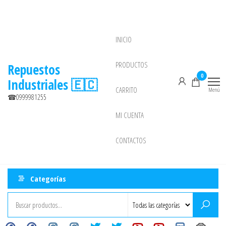
Saltar
al
contenido
INICIO
NEW
PRODUCTOS
Repuestos
0
Industriales 🇪🇨
CARRITO
Menú
☎0999981255
MI CUENTA
CONTACTOS
Categorías