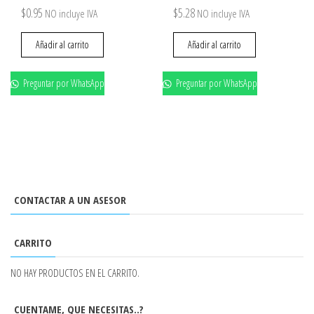
$
0.95
$
5.28
NO incluye IVA
NO incluye IVA
Añadir al carrito
Añadir al carrito
Preguntar por WhatsApp
Preguntar por WhatsApp
CONTACTAR A UN ASESOR
CARRITO
NO HAY PRODUCTOS EN EL CARRITO.
CUENTAME, QUE NECESITAS..?