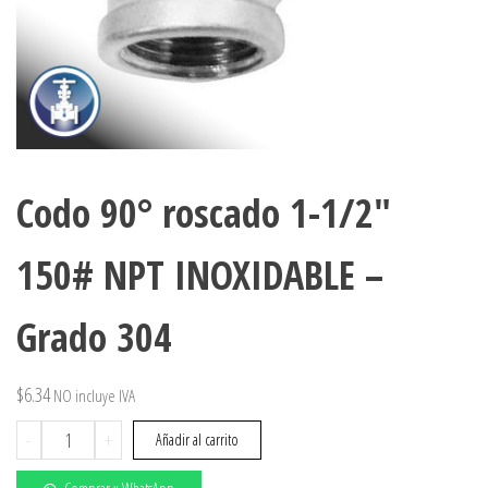
Codo 90° roscado 1-1/2″
150# NPT INOXIDABLE –
Grado 304
$
6.34
NO incluye IVA
Codo
-
+
Añadir al carrito
90°
roscado