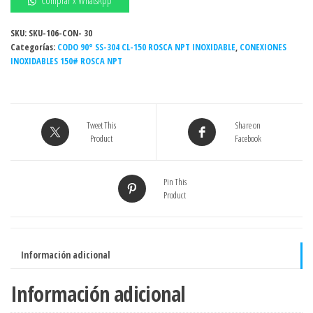
Comprar x WhatsApp
1-
1/2"
SKU:
SKU-106-CON- 30
Categorías:
150#
CODO 90° SS-304 CL-150 ROSCA NPT INOXIDABLE
,
CONEXIONES
INOXIDABLES 150# ROSCA NPT
NPT
INOXIDABLE
-
Grado
Tweet This
Share on
304
Product
Facebook
cantidad
Pin This
Product
Información adicional
Información adicional