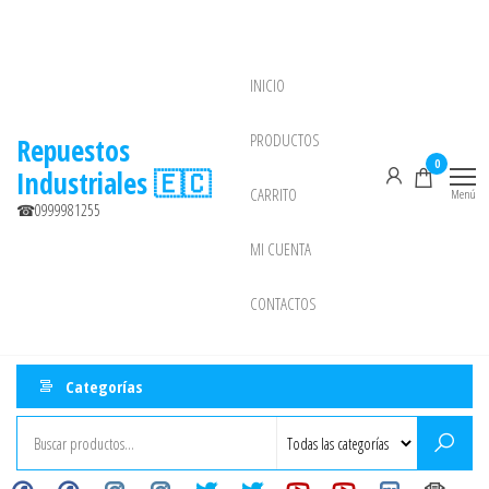
Saltar
al
contenido
INICIO
NEW
PRODUCTOS
Repuestos
0
Industriales 🇪🇨
CARRITO
Menú
☎0999981255
MI CUENTA
CONTACTOS
Categorías