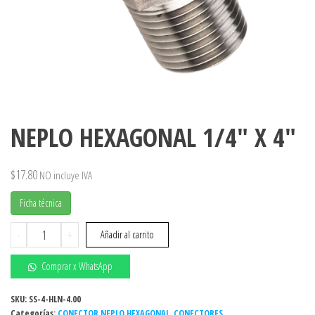
NEPLO HEXAGONAL 1/4″ X 4″
$
17.80
NO incluye IVA
Ficha técnica
NEPLO
-
+
Añadir al carrito
HEXAGONAL
1/4"
Comprar x WhatsApp
X
4"
SKU:
SS-4-HLN-4.00
Categorías:
cantidad
CONECTOR NEPLO HEXAGONAL
,
CONECTORES