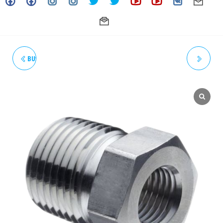
BUSHING 1/2" X 1/4" SS-316 -
BUSHING 3/4" X 1/4"
ALTA PRESION UNILOK (ACT.
INOXIDABLE F316L ALTA
06-24)
PRESIÓN - UNILOK