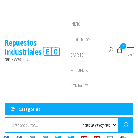
Saltar
al
contenido
INICIO
NEW
PRODUCTOS
Repuestos
0
Industriales 🇪🇨
CARRITO
Menú
☎0999981255
MI CUENTA
CONTACTOS
Categorías