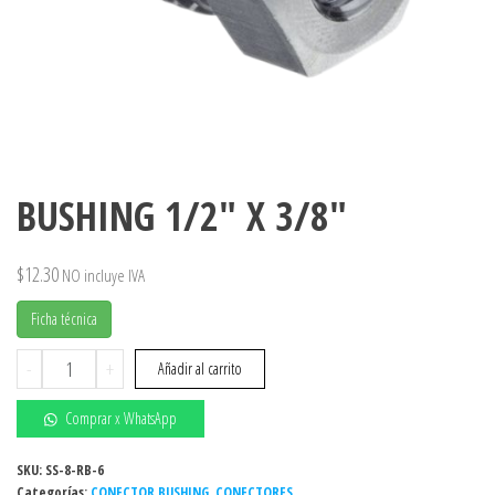
BUSHING 1/2″ X 3/8″
$
12.30
NO incluye IVA
Ficha técnica
BUSHING
-
+
Añadir al carrito
1/2"
X
Comprar x WhatsApp
3/8"
cantidad
SKU:
SS-8-RB-6
Categorías:
CONECTOR BUSHING
,
CONECTORES