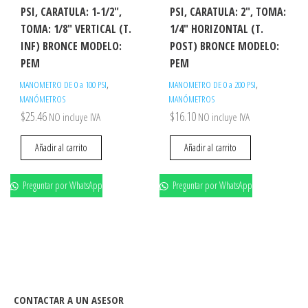
PSI, CARATULA: 1-1/2″,
PSI, CARATULA: 2″, TOMA:
TOMA: 1/8″ VERTICAL (T.
1/4″ HORIZONTAL (T.
INF) BRONCE MODELO:
POST) BRONCE MODELO:
PEM
PEM
,
,
MANOMETRO DE 0 a 100 PSI
MANOMETRO DE 0 a 200 PSI
MANÓMETROS
MANÓMETROS
$
25.46
$
16.10
NO incluye IVA
NO incluye IVA
Añadir al carrito
Añadir al carrito
Preguntar por WhatsApp
Preguntar por WhatsApp
CONTACTAR A UN ASESOR