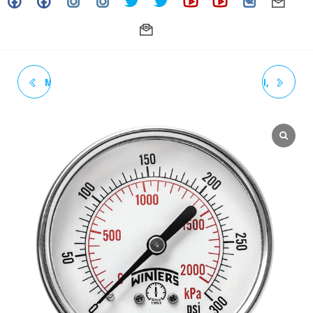
MANOMETRO DE 0 A 15 PSI,
MANOMETRO DE 0 A 60 PSI,
CARATULA: 6", TOMA: 1/2"
CARATULA: 6", TOMA: 1/2"
VERT.(T. INF) INOXIDABLE
VERT.(T. INF) INOXIDABLE
MODELO: PFP
MODELO: PFP