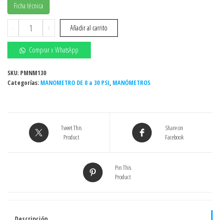
Ficha técnica
MANOMETRO
-
+
Añadir al carrito
DE
0
Comprar x WhatsApp
a
30
SKU:
PMNM130
Categorías:
PSI,
MANOMETRO DE 0 a 30 PSI
,
MANÓMETROS
CARATULA:
6",
TOMA:
Tweet This
Share on
1/2"
Product
Facebook
VERT.
(T.
INF)
Pin This
Product
INOXIDABLE
MODELO:
PFP
cantidad
Descripción