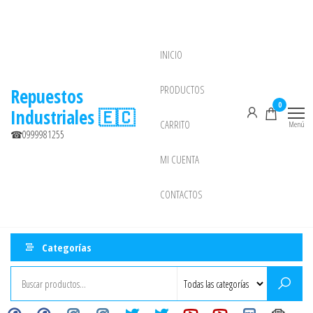
Saltar
al
contenido
INICIO
NEW
PRODUCTOS
Repuestos
0
Industriales 🇪🇨
CARRITO
Menú
☎0999981255
MI CUENTA
CONTACTOS
Categorías