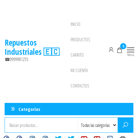
Saltar
al
contenido
INICIO
NEW
PRODUCTOS
Repuestos
0
Industriales 🇪🇨
CARRITO
Menú
☎0999981255
MI CUENTA
CONTACTOS
Categorías