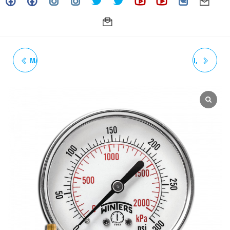
MANOMETRO DE 0 A 200 PSI,
MANOMETRO DE 0 A 15 PSI,
CARATULA: 1-1/2", TOMA:
CARATULA: 1-1/2", TOMA:
1/8" HORIZONTAL (T. POST)
1/8" VERTICAL (T. INF)
BRONCE MODELO: PEM
BRONCE MODELO: PEM