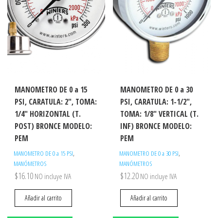
MANOMETRO DE 0 a 15
MANOMETRO DE 0 a 30
PSI, CARATULA: 2″, TOMA:
PSI, CARATULA: 1-1/2″,
1/4″ HORIZONTAL (T.
TOMA: 1/8″ VERTICAL (T.
POST) BRONCE MODELO:
INF) BRONCE MODELO:
PEM
PEM
,
,
MANOMETRO DE 0 a 15 PSI
MANOMETRO DE 0 a 30 PSI
MANÓMETROS
MANÓMETROS
$
16.10
$
12.20
NO incluye IVA
NO incluye IVA
Añadir al carrito
Añadir al carrito