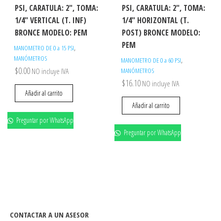
PSI, CARATULA: 2″, TOMA:
PSI, CARATULA: 2″, TOMA:
1/4″ VERTICAL (T. INF)
1/4″ HORIZONTAL (T.
BRONCE MODELO: PEM
POST) BRONCE MODELO:
PEM
,
MANOMETRO DE 0 a 15 PSI
MANÓMETROS
,
MANOMETRO DE 0 a 60 PSI
$
0.00
NO incluye IVA
MANÓMETROS
$
16.10
NO incluye IVA
Añadir al carrito
Añadir al carrito
Preguntar por WhatsApp
Preguntar por WhatsApp
CONTACTAR A UN ASESOR