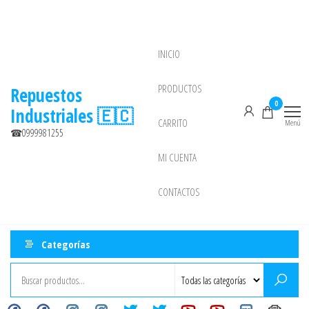
Saltar
al
contenido
INICIO
NEW
PRODUCTOS
Repuestos
0
Industriales 🇪🇨
CARRITO
Menú
☎0999981255
MI CUENTA
CONTACTOS
Categorías