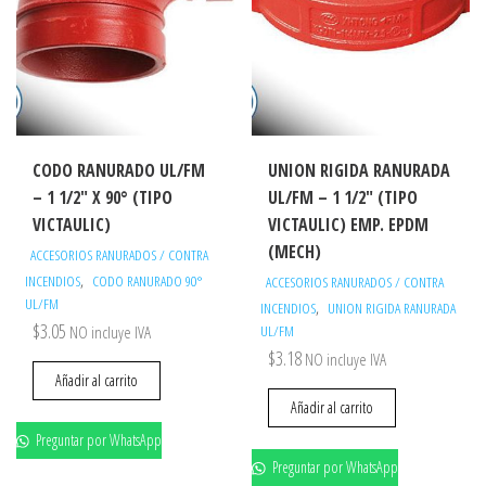
CODO RANURADO UL/FM
UNION RIGIDA RANURADA
– 1 1/2″ X 90° (TIPO
UL/FM – 1 1/2″ (TIPO
VICTAULIC)
VICTAULIC) EMP. EPDM
(MECH)
ACCESORIOS RANURADOS / CONTRA
,
INCENDIOS
CODO RANURADO 90°
ACCESORIOS RANURADOS / CONTRA
UL/FM
,
INCENDIOS
UNION RIGIDA RANURADA
$
3.05
NO incluye IVA
UL/FM
$
3.18
NO incluye IVA
Añadir al carrito
Añadir al carrito
Preguntar por WhatsApp
Preguntar por WhatsApp