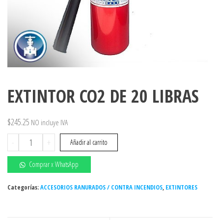
EXTINTOR CO2 DE 20 LIBRAS
$
245.25
NO incluye IVA
EXTINTOR
-
+
Añadir al carrito
CO2
DE
Comprar x WhatsApp
20
LIBRAS
Categorías:
ACCESORIOS RANURADOS / CONTRA INCENDIOS
,
EXTINTORES
cantidad