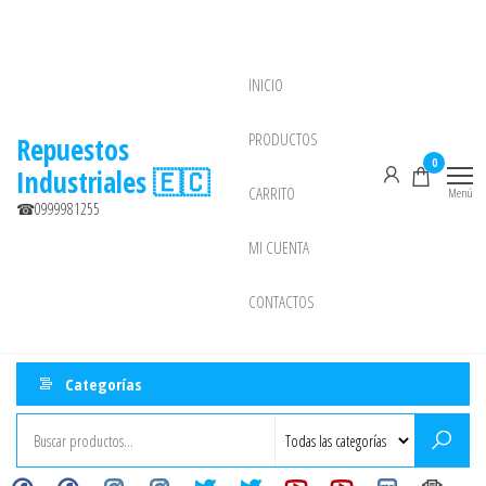
Saltar
al
contenido
INICIO
NEW
PRODUCTOS
Repuestos
0
Industriales 🇪🇨
CARRITO
Menú
☎0999981255
MI CUENTA
CONTACTOS
Categorías