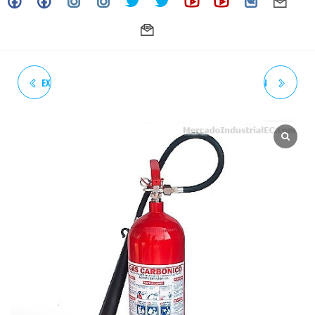
EXTINTOR CO2 DE 10 LIBRAS
2" - VÁLVULA DE BOLA CON
ACTUADOR NEUMÁTICO
SIMPLE EFECTO INOXIDABLE
ROSCADA - SS-316 (CF8M) - 3
CUERPOS - (NPT) PARA
VAPOR (ACT. 06-25)