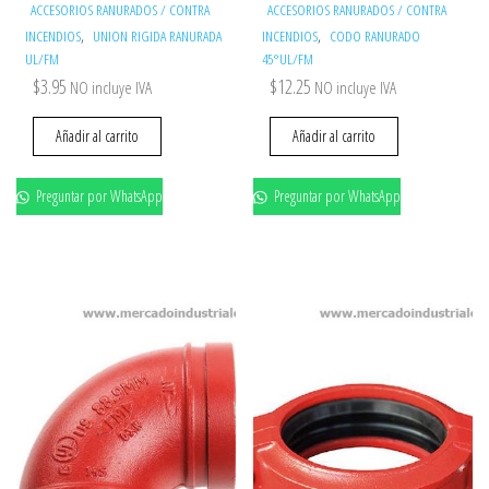
ACCESORIOS RANURADOS / CONTRA
ACCESORIOS RANURADOS / CONTRA
,
,
INCENDIOS
UNION RIGIDA RANURADA
INCENDIOS
CODO RANURADO
UL/FM
45°UL/FM
$
3.95
$
12.25
NO incluye IVA
NO incluye IVA
Añadir al carrito
Añadir al carrito
Preguntar por WhatsApp
Preguntar por WhatsApp