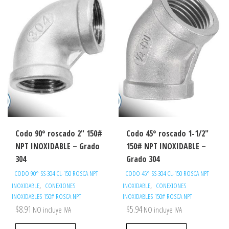
Codo 90° roscado 2″ 150#
Codo 45° roscado 1-1/2″
NPT INOXIDABLE – Grado
150# NPT INOXIDABLE –
304
Grado 304
CODO 90° SS-304 CL-150 ROSCA NPT
CODO 45° SS-304 CL-150 ROSCA NPT
,
,
INOXIDABLE
CONEXIONES
INOXIDABLE
CONEXIONES
INOXIDABLES 150# ROSCA NPT
INOXIDABLES 150# ROSCA NPT
$
8.91
$
5.94
NO incluye IVA
NO incluye IVA