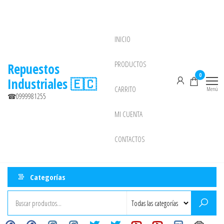
Saltar
al
contenido
INICIO
NEW
PRODUCTOS
Repuestos
0
Industriales 🇪🇨
CARRITO
Menú
☎0999981255
MI CUENTA
CONTACTOS
Categorías