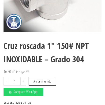
Cruz roscada 1″ 150# NPT
INOXIDABLE – Grado 304
$
6.60
NO incluye IVA
Cruz
-
+
Añadir al carrito
roscada
1"
Comprar x WhatsApp
150#
NPT
SKU:
SKU-126-CON- 30