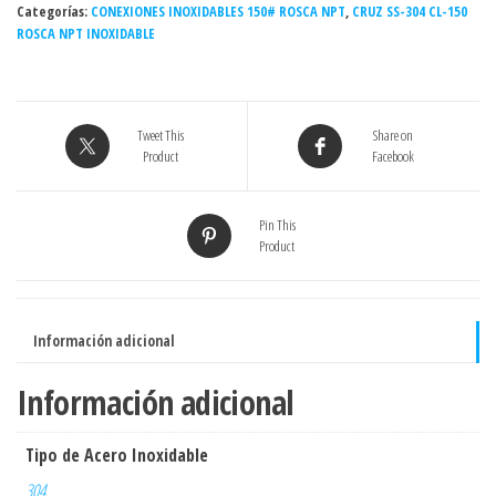
Categorías:
INOXIDABLE
CONEXIONES INOXIDABLES 150# ROSCA NPT
,
CRUZ SS-304 CL-150
ROSCA NPT INOXIDABLE
-
Grado
304
cantidad
Tweet This
Share on
Product
Facebook
Pin This
Product
Información adicional
Información adicional
Tipo de Acero Inoxidable
304