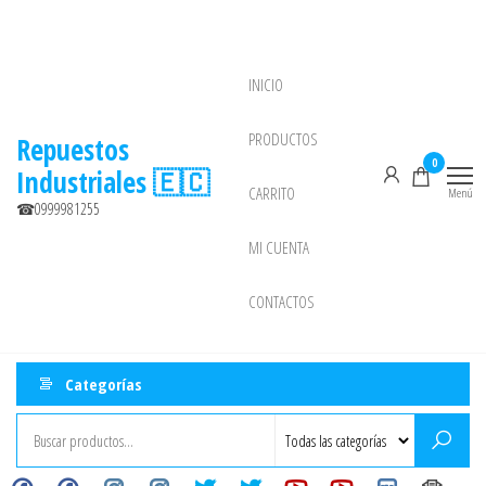
Saltar
al
contenido
INICIO
NEW
PRODUCTOS
Repuestos
0
Industriales 🇪🇨
CARRITO
Menú
☎0999981255
MI CUENTA
CONTACTOS
Categorías