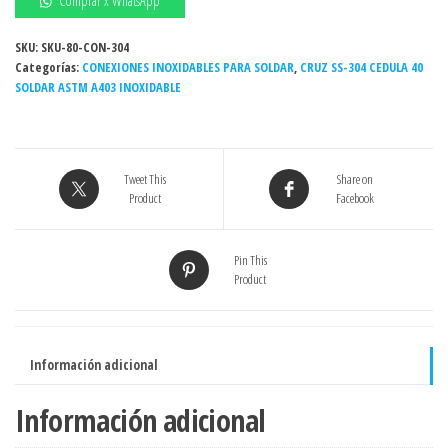
Comprar x WhatsApp
1/2"
Sch.
SKU:
SKU-80-CON-304
Categorías:
cédula
CONEXIONES INOXIDABLES PARA SOLDAR
,
CRUZ SS-304 CEDULA 40
SOLDAR ASTM A403 INOXIDABLE
40
Grado
304
/304L
Tweet This
Share on
cantidad
Product
Facebook
Pin This
Product
Información adicional
Información adicional