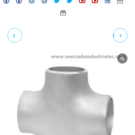
TAPÓN (CAP) INOXIDABLE
CRUZ INOXIDABLE SOLDAR
SOLDAR 4" SCH. CÉDULA 40
3/4" SCH. CÉDULA 40 GRADO
GRADO 304 /304L (ACT. 07-24)
304 /304L